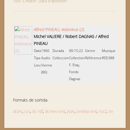
Títol
Creator
Data d'apondon
Alfred PINEAU, violoneux (2)
Michel VALIERE / Robert DAGNAS
/
Alfred
PINEAU
Data
1966
Durada
00:15:22
Genre
Musique
Tipe
Audio
Colleccion
Collection
Référence
RD5388
F. Etay,
Lieu
Vienne
Fonds
(86)
Dagnas
Formats de sortida
atom
,
csv
,
dc-rdf
,
dcmes-xml
,
json
,
omeka-xml
,
rss2
,
tei