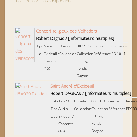
Títol
Creator
Data d'apondon
Concert religieux des Velhadors
Robert Dagnas
/
[Informateurs multiples]
Tipe
Audio
Durada
00:15:32
Genre
Chansons
Lieu
Exideuil
/
Colleccion
Collection
Référence
RD 1014
Charente
F. Étay,
(16)
Fonds
Dagnas
Saint André d'Excideuil
Robert DAGNAS
/
[Informateurs multiples]
Data
1962-03
Durada
00:13:16
Genre
Religi
Tipe
Audio
Colleccion
Collection
Référence
RD200
F. Etay,
Lieu
Exideuil
/
Fonds
Charente
Dagnas
(16)