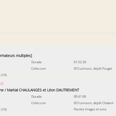
ormateurs multiples]
Durada
01:52:36
Colleccion
IEO Lemosin, dépôt Pouget
 (19)
NT
rne
/
Martial CHAULANGES et Léon DAUTREMENT
Durada
00:41:06
Colleccion
IEO Lemosin, dépôt Chalard -
Paroles Images et sons
 (19)