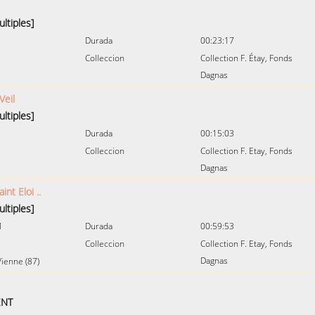
ltiples]
Durada
00:23:17
Colleccion
Collection F. Étay, Fonds
Dagnas
Veil
ltiples]
Durada
00:15:03
Colleccion
Collection F. Etay, Fonds
Dagnas
int Eloi ..
ltiples]
1
Durada
00:59:53
Colleccion
Collection F. Etay, Fonds
Dagnas
ienne (87)
ENT