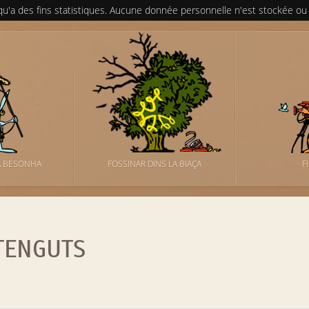
 qu'a des fins statistiques. Aucune donnée personnelle n'est stockée ou
A BESONHA
FOSSINAR DINS LA BIAÇA
F
TENGUTS