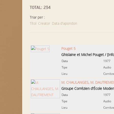
TOTAL: 234
Triar per :
Títol
Creator
Data d'apondon
Pouget 5
Ghislaine et Michel Pouget
/
[Inf
Data
1977
Tipe
Audio
Lieu
Corrèze
M. CHAULANGES, M. DAUTREME
Groupe Corrézien d'École Mode
Data
1977
Tipe
Audio
Lieu
Corrèze