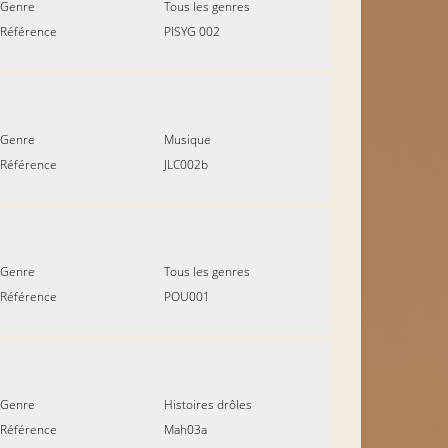
Genre
Tous les genres
Référence
PISYG 002
Genre
Musique
Référence
JLC002b
Genre
Tous les genres
Référence
POU001
Genre
Histoires drôles
Référence
Mah03a