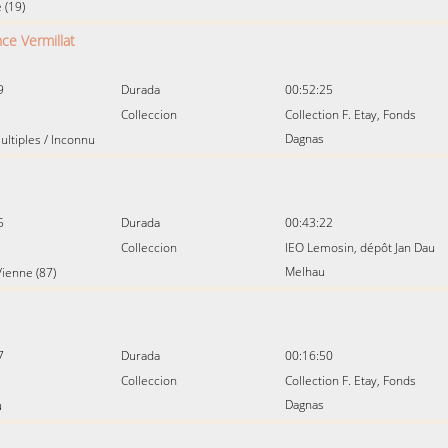
 (19)
ce Vermillat
9
Durada
00:52:25
Colleccion
Collection F. Etay, Fonds
Dagnas
ultiples
/
Inconnu
5
Durada
00:43:22
Colleccion
IEO Lemosin, dépôt Jan Dau
Melhau
ienne (87)
7
Durada
00:16:50
Colleccion
Collection F. Etay, Fonds
Dagnas
u