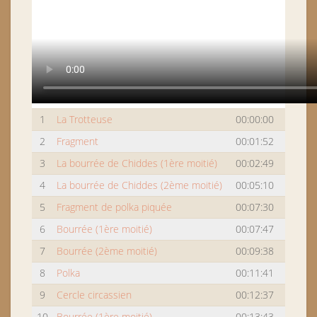
1
La Trotteuse
00:00:00
2
Fragment
00:01:52
3
La bourrée de Chiddes (1ère moitié)
00:02:49
4
La bourrée de Chiddes (2ème moitié)
00:05:10
5
Fragment de polka piquée
00:07:30
6
Bourrée (1ère moitié)
00:07:47
7
Bourrée (2ème moitié)
00:09:38
8
Polka
00:11:41
9
Cercle circassien
00:12:37
10
Bourrée (1ère moitié)
00:13:43