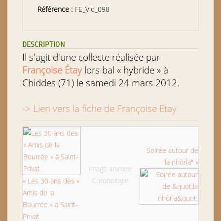
Référence :
FE_Vid_098
DESCRIPTION
Il s'agit d'une collecte réalisée par
Françoise Étay
lors bal « hybride » à
Chiddes (71) le samedi 24 mars 2012.
-> Lien vers la fiche de Françoise Etay
Soirée autour de
"la nhòrla" »
image animée
Chronologie
« Les 30 ans des «
Amis de la
Bourrée » à Saint-
Privat