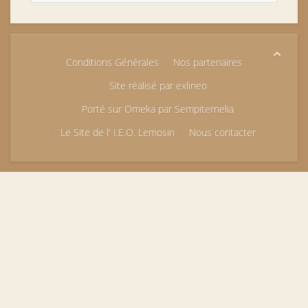
Conditions Générales
Nos partenaires
Site réalisé par exlineo
Porté sur Omeka par Sempiternelia
Le Site de l' I.E.O. Lemosin
Nous contacter