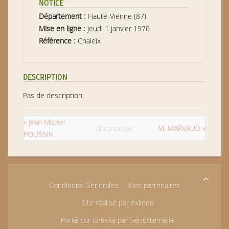
NOTICE
Département :
Haute-Vienne (87)
Mise en ligne :
jeudi 1 janvier 1970
Référence :
Chaleix
DESCRIPTION
Pas de description.
« Jean Michel
Chronologie
M. MARVAUD »
POUSSIN
Conditions Générales
Nos partenaires
Site réalisé par exlineo
Porté sur Omeka par Sempiternelia