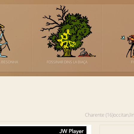
A BESONHA
FOSSINAR DINS LA BIAÇA
F
Charente (16)
occitan,l