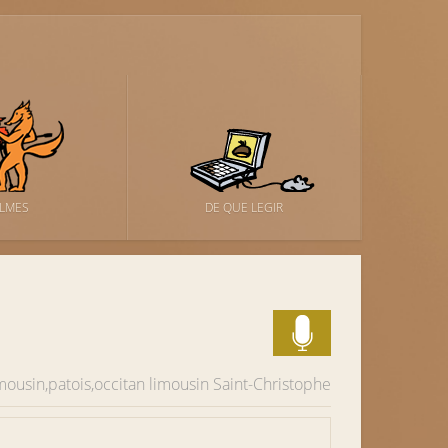
ILMES
DE QUE LEGIR
imousin,patois,occitan limousin
Saint-Christophe