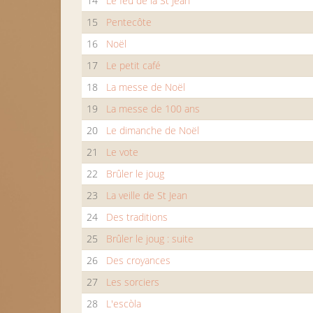
14
Le feu de la St Jean
15
Pentecôte
16
Noël
17
Le petit café
18
La messe de Noël
19
La messe de 100 ans
20
Le dimanche de Noël
21
Le vote
22
Brûler le joug
23
La veille de St Jean
24
Des traditions
25
Brûler le joug : suite
26
Des croyances
27
Les sorciers
28
L'escòla