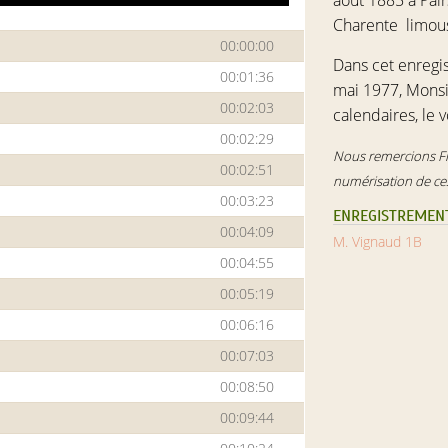
août 1885 à Pai
Charente limou
00:00:00
Dans cet enregis
00:01:36
mai 1977, Monsie
00:02:03
calendaires, le v
00:02:29
Nous remercions Flo
00:02:51
numérisation de ces
00:03:23
ENREGISTREMENT
00:04:09
M. Vignaud 1B
00:04:55
00:05:19
00:06:16
00:07:03
00:08:50
00:09:44