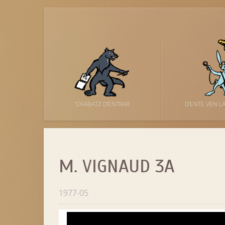
’CHABATZ D’ENTRAR
D’ENTE VEN L
M. VIGNAUD 3A
1977-05