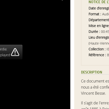
NOTICE DE 
Date d’enreg
Format :
Aud
Département
Mise en ligne
Durée :
00:4
Lieu d’enregi
(Haute-Vienn
edia:
Collection :
I
 played
Référence :
DESCRIPTION
Ce document est 
nous a été confi
Vincent Besse.
Il s'agit de l'e