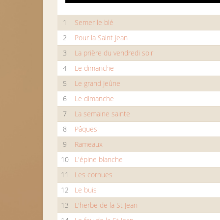
1
Semer le blé
2
Pour la Saint Jean
3
La prière du vendredi soir
4
Le dimanche
5
Le grand Jeûne
6
Le dimanche
7
La semaine sainte
8
Pâques
9
Rameaux
10
L'épine blanche
11
Les cornues
12
Le buis
13
L'herbe de la St Jean