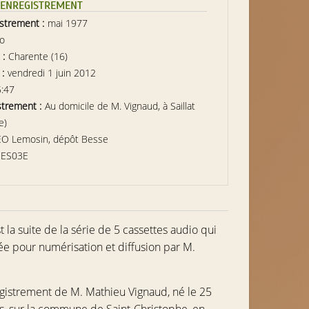
L’ENREGISTREMENT
istrement :
mai 1977
io
 :
Charente (16)
 :
vendredi 1 juin 2012
5:47
strement :
Au domicile de M. Vignaud, à Saillat
e)
EO Lemosin, dépôt Besse
BES03E
la suite de la série de 5 cassettes audio qui
ée pour numérisation et diffusion par M.
nregistrement de
M. Mathieu Vignaud
, né le 25