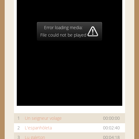
Error loading media:
File could not be played
1
Un seigneur volage
00:00:00
2
L'espanhòleta
00:02:40
3
Lu galeton
00:04:18