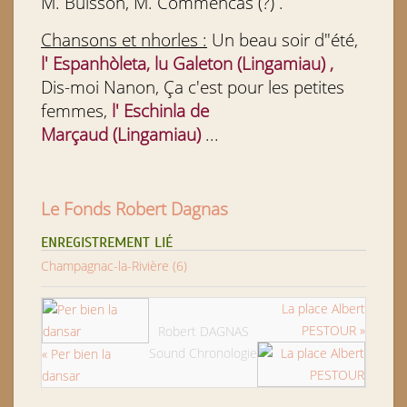
M. Buisson, M. Commencas (?) .
Chansons et nhorles :
Un beau soir d"été,
l' Espanhòleta, lu Galeton (Lingamiau) ,
Dis-moi Nanon, Ça c'est pour les petites
femmes,
l' Eschinla de
Marçaud
(Lingamiau)
...
Le Fonds Robert Dagnas
ENREGISTREMENT LIÉ
Champagnac-la-Rivière (6)
La place Albert
PESTOUR »
Robert DAGNAS
Sound Chronologie
« Per bien la
dansar