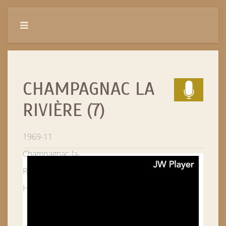
CHAMPAGNAC LA
RIVIÈRE (7)
1969-11
Champagnac-la-
Rivière
occitan,limousin,patois,occitan limousin
Haute-Vienne (87)