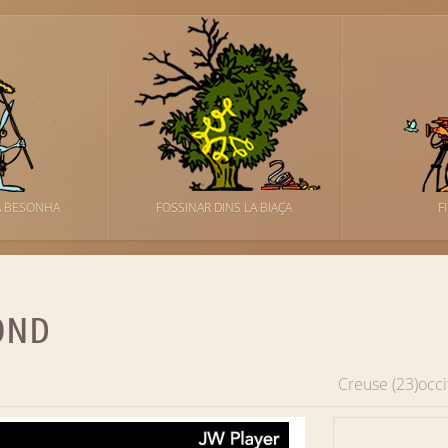
A BESONHA
FOSSINAR DINS LA BIAÇA
F
OND
Creuse (23)
occi