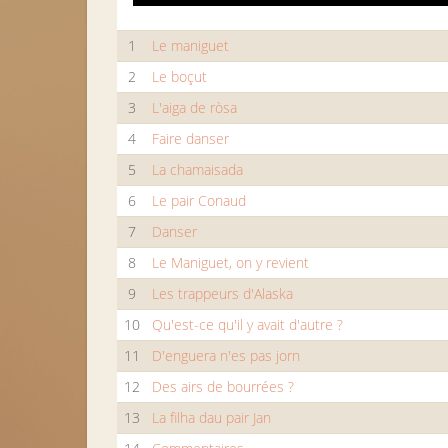
1
Le maniguet
2
Le boçut
3
L'aiga de ròsa
4
Faire danser
5
La chamaisada
6
Le pair Conaud
7
Danser
8
Le Maniguet, on y revient
9
Les trappeurs d'Alaska
10
Qu'est-ce qu'il y avait d'autre ?
11
D'enguera n'es pas jorn
12
Des airs de bourrées ?
13
La filha dau pair Jan