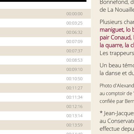
Bonnefond, 
de La Nouaille
00:00:00
Plusieurs cha
00:03:25
maniguet, lo b
00:06:32
pair Conaud, 
00:07:09
la quarre, la 
00:07:37
Les trappeurs 
00:08:53
Un beau témoi
00:09:10
la danse et du
00:10:50
Photo d'Alexand
00:11:27
au comptoir de 
00:11:34
confiée par Ber
00:12:16
* Jean-Jacque
00:13:14
au Conservato
00:13:59
effectue depu