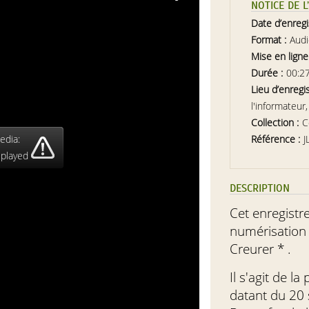
NOTICE DE 
Date d’enreg
Format :
Aud
Mise en ligne
Durée :
00:2
Lieu d’enregi
l'informateu
Collection :
C
edia:
Référence :
J
 played
DESCRIPTION
Cet enregistr
numérisation 
Creurer * .
Il s'agit de l
datant du 20