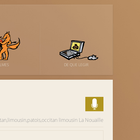
ILMES
DE QUE LEGIR
tan,limousin,patois,occitan limousin
La Nouaille