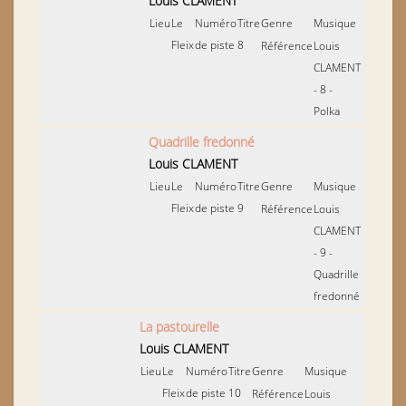
Louis CLAMENT
Lieu
Le
Numéro
Titre
Genre
Musique
Fleix
de piste
8
Référence
Louis
CLAMENT
- 8 -
Polka
Quadrille fredonné
Louis CLAMENT
Lieu
Le
Numéro
Titre
Genre
Musique
Fleix
de piste
9
Référence
Louis
CLAMENT
- 9 -
Quadrille
fredonné
La pastourelle
Louis CLAMENT
Lieu
Le
Numéro
Titre
Genre
Musique
Fleix
de piste
10
Référence
Louis