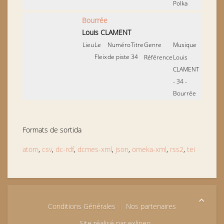
Polka
Bourrée
Louis CLAMENT
Lieu
Le
Numéro
Titre
Genre
Musique
Fleix
de piste
34
Référence
Louis
CLAMENT
- 34 -
Bourrée
Formats de sortida
atom
,
csv
,
dc-rdf
,
dcmes-xml
,
json
,
omeka-xml
,
rss2
,
tei
Conditions Générales
Nos partenaires
Site réalisé par exlineo