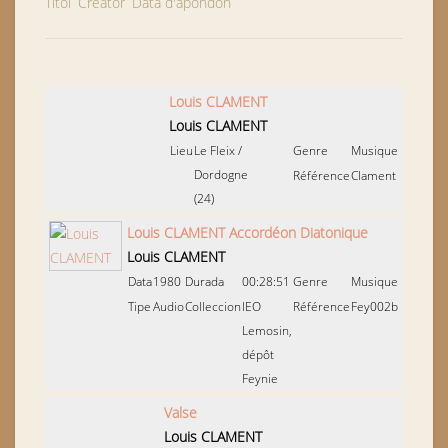
Títol
Creator
Data d'apondon
Louis CLAMENT
Louis CLAMENT
Lieu
Le Fleix
/
Genre
Musique
Dordogne
Référence
Clament
(24)
Louis CLAMENT Accordéon Diatonique
Louis CLAMENT
Data
1980
Durada
00:28:51
Genre
Musique
Tipe
Audio
Colleccion
IEO
Référence
Fey002b
Lemosin,
dépôt
Feynie
Valse
Louis CLAMENT