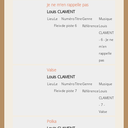
Je ne m'en rappelle pas
Louis CLAMENT
Lieu
Le
Numéro
Titre
Genre
Musique
Fleix
de piste
6
Référence
Louis
CLAMENT
- 6 - Je ne
m'en
rappelle
pas
Valse
Louis CLAMENT
Lieu
Le
Numéro
Titre
Genre
Musique
Fleix
de piste
7
Référence
Louis
CLAMENT
- 7 -
Valse
Polka