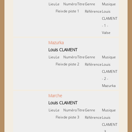
Lieu
Le
Numéro
Titre
Genre
Musique
Fleix
de piste
1
Référence
Louis
CLAMENT
- 1 -
Valse
Mazurka
Louis CLAMENT
Lieu
Le
Numéro
Titre
Genre
Musique
Fleix
de piste
2
Référence
Louis
CLAMENT
- 2 -
Mazurka
Marche
Louis CLAMENT
Lieu
Le
Numéro
Titre
Genre
Musique
Fleix
de piste
3
Référence
Louis
CLAMENT
- 3 -