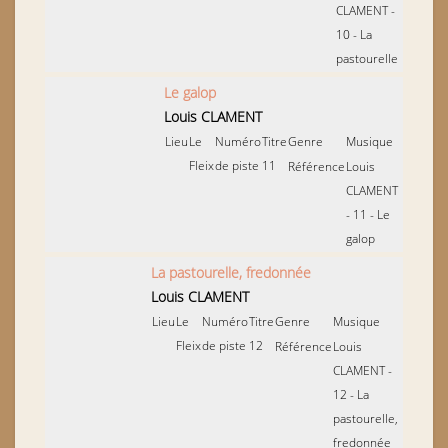
CLAMENT -
10 - La
pastourelle
Le galop
Louis CLAMENT
Lieu
Le
Numéro
Titre
Genre
Musique
Fleix
de piste
11
Référence
Louis
CLAMENT
- 11 - Le
galop
La pastourelle, fredonnée
Louis CLAMENT
Lieu
Le
Numéro
Titre
Genre
Musique
Fleix
de piste
12
Référence
Louis
CLAMENT -
12 - La
pastourelle,
fredonnée