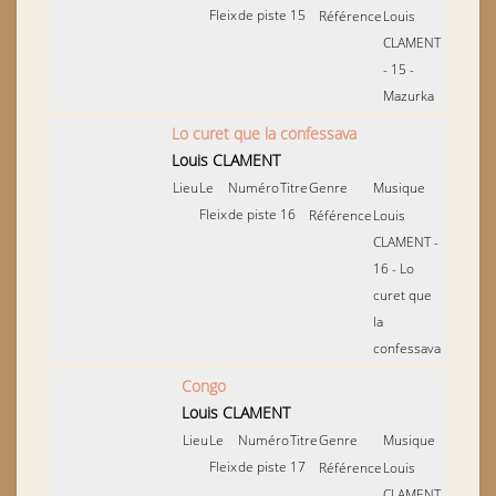
Fleix
de piste
15
Référence
Louis
CLAMENT
- 15 -
Mazurka
Lo curet que la confessava
Louis CLAMENT
Lieu
Le
Numéro
Titre
Genre
Musique
Fleix
de piste
16
Référence
Louis
CLAMENT -
16 - Lo
curet que
la
confessava
Congo
Louis CLAMENT
Lieu
Le
Numéro
Titre
Genre
Musique
Fleix
de piste
17
Référence
Louis
CLAMENT