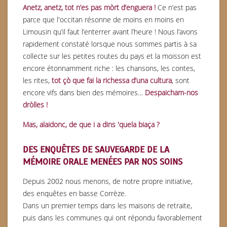
Anetz, anetz, tot n’es pas mòrt d’enguera !
Ce n’est pas
parce que l'occitan résonne de moins en moins en
Limousin qu’il faut l’enterrer avant l’heure ! Nous l’avons
rapidement constaté lorsque nous sommes partis à sa
collecte sur les petites routes du pays et la moisson est
encore étonnamment riche : les chansons, les contes,
les rites,
tot çò que fai la richessa d’una cultura
, sont
encore vifs dans bien des mémoires…
Despaicham-nos
dròlles !
Mas, alaidonc, de que i a d
ins 'quela b
iaça ?
DES ENQUÊTES DE SAUVEGARDE DE LA
MÉMOIRE ORALE MENÉES PAR NOS SOINS
Depuis 2002 nous menons, de notre propre initiative,
des enquêtes en basse Corrèze.
Dans un premier temps dans les maisons de retraite,
puis dans les communes qui ont répondu favorablement