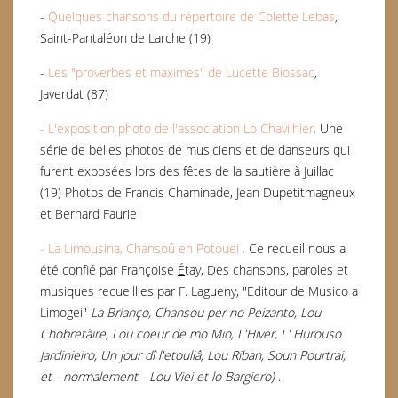
-
Quelques chansons du répertoire de Colette Lebas
,
Saint-Pantaléon de Larche (19)
-
Les "proverbes et maximes" de Lucette Biossac
,
Javerdat (87)
- L'exposition photo de l'association Lo Chavilhier,
Une
série de belles photos de musiciens et de danseurs qui
furent exposées lors des fêtes de la sautière à Juillac
(19) Photos de Francis Chaminade, Jean Dupetitmagneux
et Bernard Faurie
- La Limousina, Chansoû en Potouei .
Ce recueil nous a
été confié par Françoise
É
tay, Des chansons, paroles et
musiques recueillies par F. Lagueny, "Editour de Musico a
Limogei"
La Brianço, Chansou per no Peizanto, Lou
Chobretàire, Lou coeur de mo Mio, L'Hiver, L' Hurouso
Jardinieiro, Un jour dî l'etouliâ, Lou Riban, Soun Pourtrai,
et - normalement - Lou Viei et lo Bargiero)
.