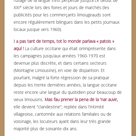
l’usage de la langue s’est perpétué jusqu’à ce début de
e
XXI
siècle lors des foires et jours de marchés (les
publicités pour les commerçants limougeauds sont
encore régulièrement bilingues dans les petits journaux
locaux jusque vers 1960).
I a pas tant de temps, tot lo monde parlava « patois »
aquí !
La culture occitane qui était omniprésente dans
les campagnes jusqu’aux années 1960-1970 est
devenue plus discrète, et dans certains secteurs
(Montagne Limousine), en voie de disparition. Et
pourtant, malgré la forte régression de sa pratique
depuis les trente dernières années, la langue occitane
reste encore une langue du quotidien pour beaucoup de
vieux limousins.
Mas fau prener la pena de la 'nar auvir
,
elle devient "clandestine", repliée dans l’intimité
villageoise, cantonnée aux relations familiales ou de
voisinage, les locuteurs ayant dans leur très grande
majorité plus de soixante-dix ans.