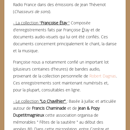
Radio France dans des émissions de Jean Thèvenot
(
Chasseurs de sons
).
- La collection "
Françoise
É
tay
"
Composée
d'enregistrements faits par Françoise
É
tay et de
documents audio-visuels qui lui ont été confiés. Ces
documents concernent principalement le chant, la danse
et la musique.
Françoise nous a notamment confié un important lot
(plusieurs centaines d'heures) de bandes audio,
provenant de la collection personnelle de
Robert Dagnas
.
Ces enregistrements sont maintenant numérisés et,
pour la plupart, consultables en ligne.
- Le collection
"Lo Chavilhier"
: Basée à Juillac et articulée
autour de
Francis Chaminade
et de
Jean & Popy
Dupetitmagnieux
cette association organisa de
mémorables " Fêtes de la sautière " au début des
années 80. Dans cette microrégion, entre Corrèze et