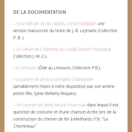
DE LA DOCUMENTATION
-
"Lou miécart de las negras, conte Tuellaüd",
une
version manuscrite du texte de J.-B. Leymarie (
Collection
P. B. ).
-
Le Cahier de Chansons du soldat Dubost François
(
Collection J.-M.-C.).
-
O Limousin
(Ôde au Limousin, Collection P.B.).
-
La galerie de photos d'Angèle Chabeaudie
(aimablement mises à notre disposition par son arrière-
petite-fille, Sylvie Bellamy-Roques).
-
Un courrier de Mme Besse-Hourtoule
dans lequel il est
question de costume et d'une chanson écrite lors de la
construction du chemin de fer à Meilhards (19) :
"Le
Chemineau"