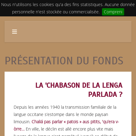
Nous n'utilisons les cookies qu'a des fins statistiques. Aucune donnée
personnelle n'est stockée ou commercialisée.
Compreni
PRÉSENTATION DU FONDS
LA 'CHABASON DE LA LENGA
PARLADA ?
Depuis les années 1940 la transmission familiale de la
langue occitane s’estompe dans le monde paysan
limousin.
Chaliá pas parlar « patois » aus pitits, 'qu’era v-
òrre…
En ville, le déclin est allé encore plus vite mais