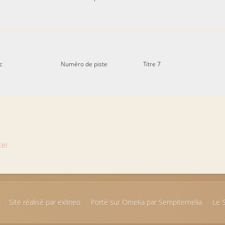
c
Numéro de piste
Titre 7
tei
Site réalisé par exlineo
Porté sur Omeka par Sempiternelia
Le S