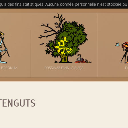
 qu'a des fins statistiques. Aucune donnée personnelle n'est stockée ou
A BESONHA
FOSSINAR DINS LA BIAÇA
F
TENGUTS