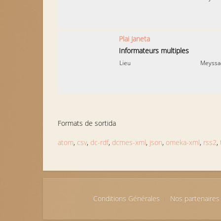
Plai Janeta
Informateurs multiples
Lieu
Meyssa
Formats de sortida
atom
,
csv
,
dc-rdf
,
dcmes-xml
,
json
,
omeka-xml
,
rss2
,
Conditions Générales
Nos partenaires