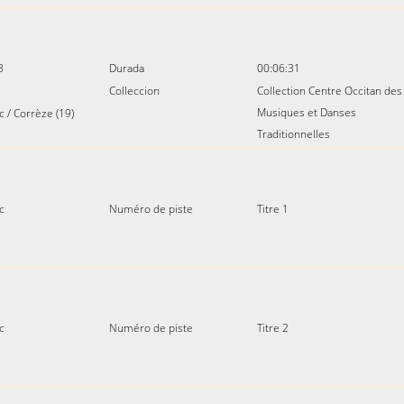
3
Durada
00:06:31
Colleccion
Collection Centre Occitan des
Musiques et Danses
c
/
Corrèze (19)
Traditionnelles
c
Numéro de piste
Titre 1
c
Numéro de piste
Titre 2