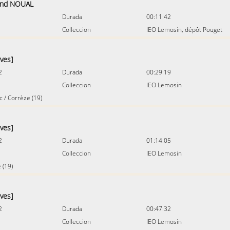
and NOUAL
Durada
00:11:42
Colleccion
IEO Lemosin, dépôt Pouget
ives]
2
Durada
00:29:19
Colleccion
IEO Lemosin
c
/
Corrèze (19)
ives]
2
Durada
01:14:05
Colleccion
IEO Lemosin
 (19)
ives]
2
Durada
00:47:32
Colleccion
IEO Lemosin