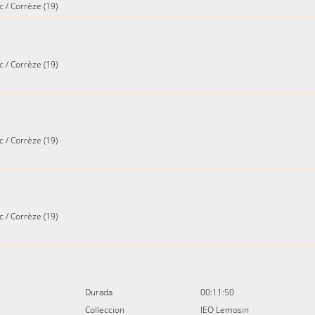
c
/
Corrèze (19)
c
/
Corrèze (19)
c
/
Corrèze (19)
c
/
Corrèze (19)
Durada
00:11:50
Colleccion
IEO Lemosin