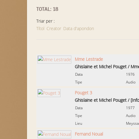
TOTAL: 18
Triar per :
Títol
Creator
Data d'apondon
Mme Lestrade
Ghislaine et Michel Pouget
/
Mme
Data
1976
Tipe
Audio
Pouget 3
Ghislaine et Michel Pouget
/
[Inf
Data
1977
Tipe
Audio
Lieu
Meyssa
Fernand Noual