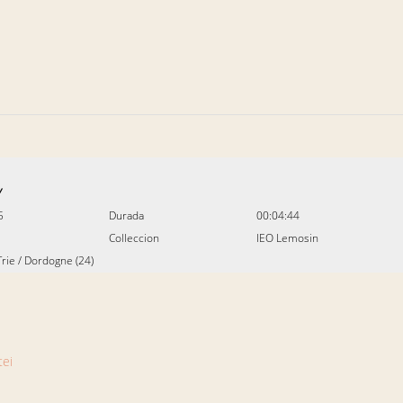
Y
5
Durada
00:04:44
Colleccion
IEO Lemosin
Trie
/
Dordogne (24)
tei