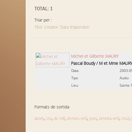
TOTAL: 1
Triar per :
Títol
Creator
Data d'apondon
Michel et Gilberte MAURY
Pascal Boudy
/
M et Mme MAUR
Data
2003-0
Tipe
Audio
Lieu
Sainte-
Formats de sortida
atom
,
csv
,
dc-rdf
,
dcmes-xml
,
json
,
omeka-xml
,
rss2
,