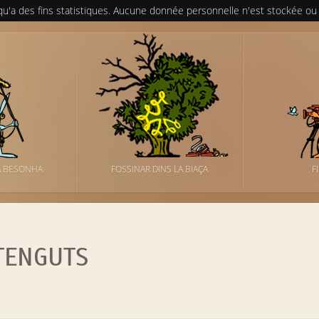
 qu'a des fins statistiques. Aucune donnée personnelle n'est stockée ou
A BESONHA
FOSSINAR DINS LA BIAÇA
F
TENGUTS