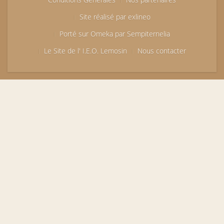
Site réalisé par exlineo
Porté sur Omeka par Sempiternelia
Le Site de l' I.E.O. Lemosin
Nous contacter