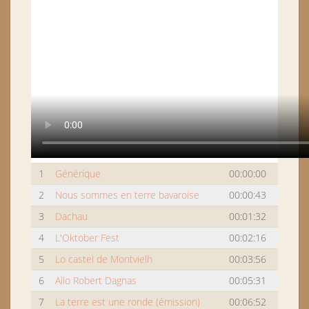
1
Générique
00:00:00
2
Nous sommes en terre bavaroise
00:00:43
3
Dachau
00:01:32
4
L'Oktober Fest
00:02:16
5
Lo castel de Montvielh
00:03:56
6
Allo Robert Dagnas
00:05:31
7
La terre est une ronde (émission)
00:06:52