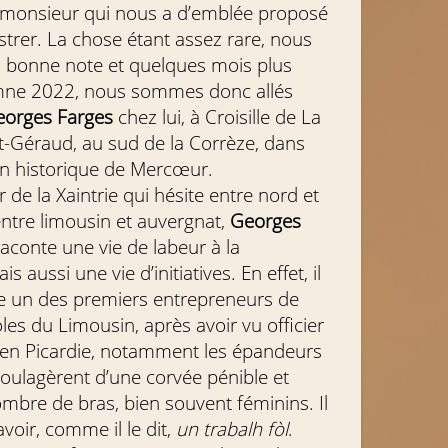
monsieur qui nous a d’emblée proposé
gistrer. La chose étant assez rare, nous
s bonne note et quelques mois plus
tomne 2022, nous sommes donc allés
orges Farges
chez lui, à Croisille de La
t-Géraud, au sud de la Corrèze, dans
on historique de Mercœur.
 de la Xaintrie qui hésite entre nord et
entre limousin et auvergnat,
Georges
aconte une vie de labeur à la
 aussi une vie d’initiatives. En effet, il
e un des premiers entrepreneurs de
les du Limousin, après avoir vu officier
 en Picardie, notamment les épandeurs
soulagèrent d’une corvée pénible et
ombre de bras, bien souvent féminins. Il
avoir, comme il le dit,
un trabalh fòl
.