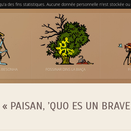
 qu'a des fins statistiques. Aucune donnée personnelle n'est stockée ou
A BESONHA
FOSSINAR DINS LA BIAÇA
F
« PAISAN, ’QUO ES UN BRAVE 