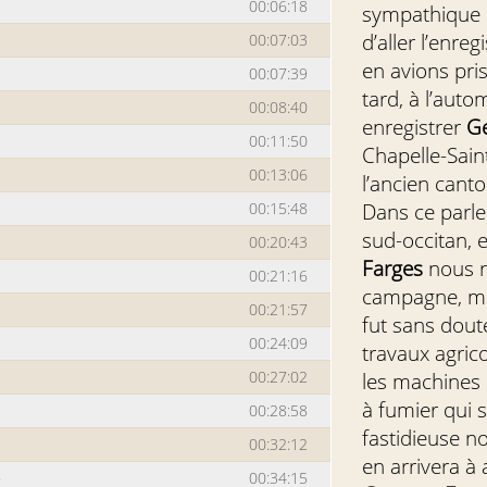
00:06:18
sympathique 
d’aller l’enre
00:07:03
en avions pri
00:07:39
tard, à l’au
00:08:40
enregistrer
Ge
00:11:50
Chapelle-Sain
00:13:06
l’ancien cant
00:15:48
Dans ce parler
sud-occitan, 
00:20:43
Farges
nous r
00:21:16
campagne, mais
00:21:57
fut sans dout
00:24:09
travaux agrico
00:27:02
les machines
à fumier qui 
00:28:58
fastidieuse n
00:32:12
en arrivera à 
»
00:34:15