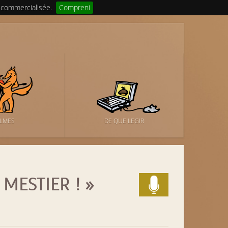
 commercialisée.
Compreni
ILMES
DE QUE LEGIR
MESTIER ! »