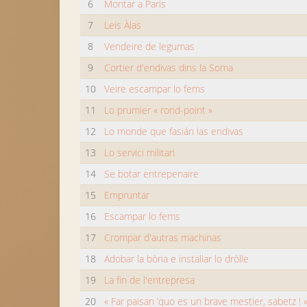
6
Montar a Paris
7
Leis Àlas
8
Vendeire de legumas
9
Cortier d'endivas dins la Soma
10
Veire escampar lo fems
11
Lo prumier « rond-point »
12
Lo monde que fasián las endivas
13
Lo servici militari
14
Se botar entrepenaire
15
Empruntar
16
Escampar lo fems
17
Crompar d'autras machinas
18
Adobar la bòria e installar lo dròlle
19
La fin de l'entrepresa
20
« Far paisan ’quo es un brave mestier, sabetz ! 