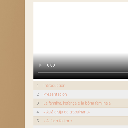
1
Introduction
2
Presentacion
3
La familha, l'efança e la bòria familhala
4
« Aviá eivija de trabalhar...»
5
« Ai fach factor »