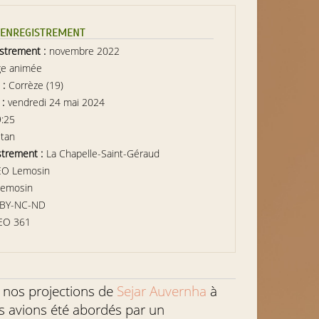
L’ENREGISTREMENT
istrement :
novembre 2022
ge animée
 :
Corrèze (19)
 :
vendredi 24 mai 2024
9:25
itan
strement :
La Chapelle-Saint-Géraud
EO Lemosin
Lemosin
-BY-NC-ND
EO 361
 nos projections de
Sejar Auvernha
à
s avions été abordés par un