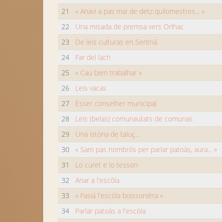
21
« Anavi a pas mai de detz quilomestres... »
22
Una misada de premsa vers Orlhac
23
De leis culturas en Sentriá
24
Far del lach
25
« Cau bien trabalhar »
26
Leis vacas
27
Èsser conselher municipal
28
Leis (belas) comunautats de comunas
29
Una istòria de taluç...
30
« Sam pas nombrós per parlar patoàs, aura... »
31
Lo curet e lo tesson
32
Anar a l'escòla
33
« Fasiá l'escòla boissonièra »
34
Parlar patoàs a l'escòla