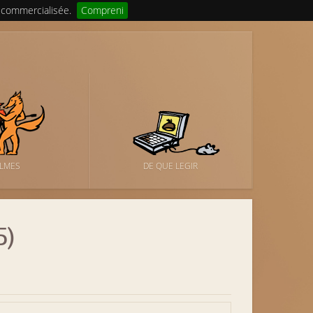
 commercialisée.
Compreni
ILMES
DE QUE LEGIR
5)