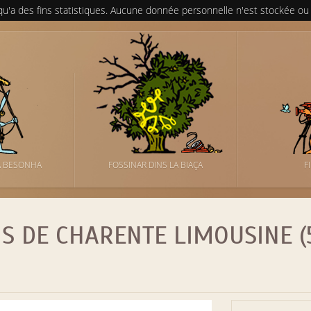
 qu'a des fins statistiques. Aucune donnée personnelle n'est stockée ou
A BESONHA
FOSSINAR DINS LA BIAÇA
F
S DE CHARENTE LIMOUSINE (