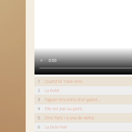
1
Quand te 'nava veire
2
La bobit
3
Faguet rencontra d'un galant...
4
Elle est pas au point...
5
Dins Paris i a una de vielha
6
La bela-mair