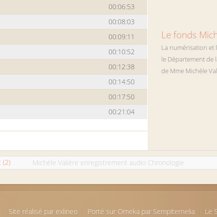
00:06:53
00:08:03
Le fonds Mich
00:09:11
La
numérisation et 
00:10:52
le Département de l
00:12:38
de Mme Michèle Val
00:14:50
00:17:50
00:21:04
 (2)
Michèle Valière enregistrement audio Chronologie
Site réalisé par exlineo
Porté sur Omeka par Sempiternelia
Le S