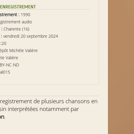
L’ENREGISTREMENT
istrement :
1990
gistrement audio
 :
Charente (16)
 :
vendredi 20 septembre 2024
2:20
épôt Michèle Valière
le Valière
-BY-NC-ND
al015
’enregistrement de plusieurs chansons en
sin interprétées notamment par
on
.