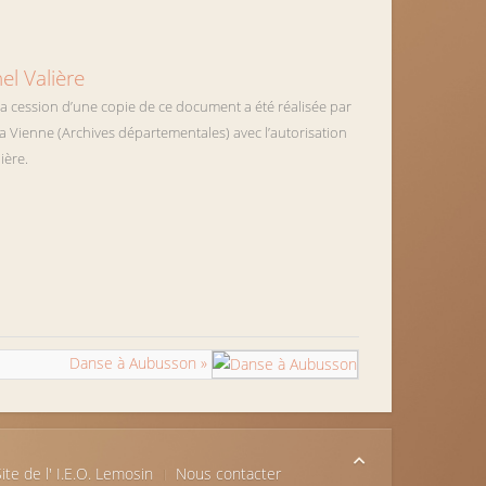
el Valière
l
a cession
d’une copie de
ce document a été
réalisé
e
par
a Vienne (Archives départementales) avec l’autorisation
ière
.
Danse à Aubusson »
ite de l' I.E.O. Lemosin
Nous contacter