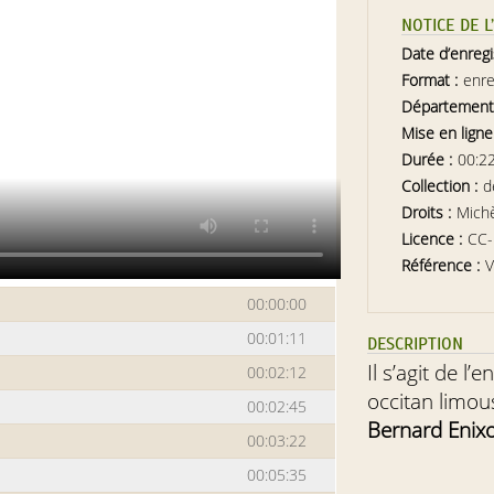
NOTICE DE 
Date d’enreg
Format :
enre
Département
Mise en ligne
Durée :
00:2
Collection :
d
Droits :
Michè
Licence :
CC
Référence :
V
00:00:00
00:01:11
DESCRIPTION
Il s’agit de l
00:02:12
occitan limou
00:02:45
Bernard Enix
00:03:22
00:05:35