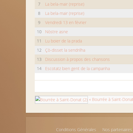
7
La bela-mair (reprise)
8
La bela-mair (reprise)
9
Vendredi 13 en février
10
Nòstre asne
11
Lu boier de la prada
12
Çò-disset la sendrilha
13
Discussion à propos des chansons
14
Escotatz bien gent de la campanha
« Bourrée à Saint-Donat
Conditions Générales
Nos partenaires