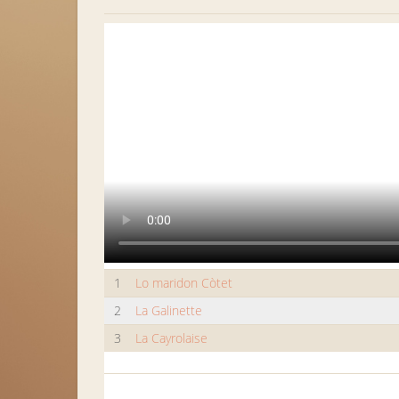
1
Lo maridon Còtet
2
La Galinette
3
La Cayrolaise