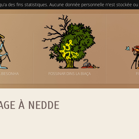
 qu'a des fins statistiques. Aucune donnée personnelle n'est stockée ou
A BESONHA
FOSSINAR DINS LA BIAÇA
F
AGE À NEDDE