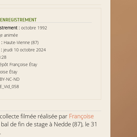
L’ENREGISTREMENT
istrement :
octobre 1992
ge animée
 :
Haute-Vienne (87)
 :
jeudi 10 octobre 2024
3:28
épôt Françoise Étay
oise Étay
-BY-NC-ND
E_Vid_058
e collecte filmée réalisée par
Françoise
 bal de fin de stage à Nedde (87), le 31
.