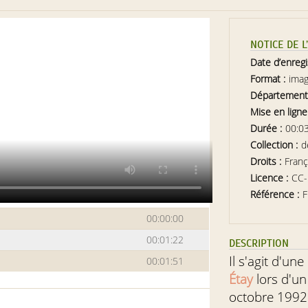
NOTICE DE 
Date d’enreg
Format :
ima
Département
Mise en ligne
Durée :
00:0
Collection :
d
Droits :
Franç
Licence :
CC
Référence :
F
00:00:00
00:01:22
DESCRIPTION
Il s'agit d'un
00:01:51
Étay
lors d'un
octobre 1992