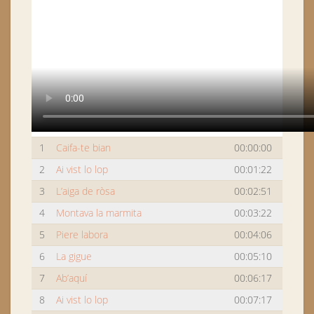
1
Caifa-te bian
00:00:00
2
Ai vist lo lop
00:01:22
3
L’aiga de ròsa
00:02:51
4
Montava la marmita
00:03:22
5
Piere labora
00:04:06
6
La gigue
00:05:10
7
Ab’aquí
00:06:17
8
Ai vist lo lop
00:07:17