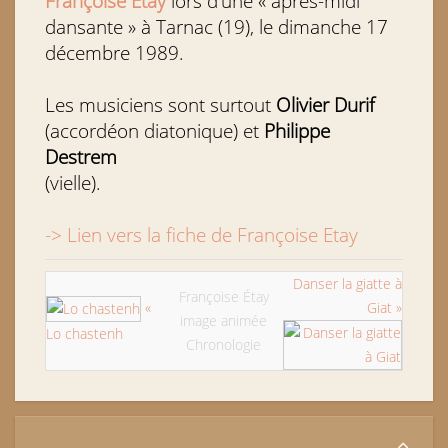
Françoise Etay
lors d’une « après-midi
dansante » à Tarnac (19), le dimanche 17
décembre 1989.
Les musiciens sont surtout
Olivier Durif
(accordéon diatonique) et
Philippe
Destrem
(vielle).
-> Lien vers la fiche de Françoise Etay
Danser la giatte à
Françoise Étay
«
Giat »
image animée
Lo chastenh
Chronologie