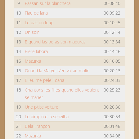
9
Passan sur la plancheta
00:08:40
10
Fiau de lana
00:09:22
11
Le pas du loup
00:10:45
12
Un soir
00:12:14
13
E quand las peras son maduras
00:13:34
14
Piere labora
00:14:46
15
Mazurka
00:16:05
16
Quand la Margui s’en vai au molin.
00:20:13
17
E ieu me pele Toana
00:24:33
18
Chantons les filles quand elles veulent
00:25:23
se marier
19
Une p’tite voiture
00:26:36
20
Lo pimpin e la senzilha
00:30:54
21
Bela Françon
00:31:48
22
Mazurka
00:34:08