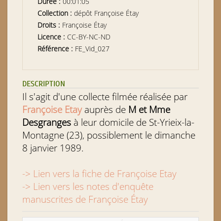
Durée :
00:01:05
Collection :
dépôt Françoise Étay
Droits :
Françoise Étay
Licence :
CC-BY-NC-ND
Référence :
FE_Vid_027
DESCRIPTION
Il s'agit d'une collecte filmée réalisée par
Françoise Etay
auprès de
M et Mme
Desgranges
à leur domicile de St-Yrieix-la-
Montagne (23), possiblement le dimanche
8 janvier 1989.
-> Lien vers la fiche de Françoise Etay
-> Lien vers les notes d'enquête
manuscrites de Françoise Étay