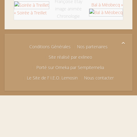
Françoise Étay
Bal à Méobecq »
image animée
« Soirée à Treillet
Chronologie
Conditions Générales
Nos partenaires
Site réalisé par exlineo
Porté sur Omeka par Sempiternelia
Le Site de l' I.E.O. Lemosin
Nous contacter