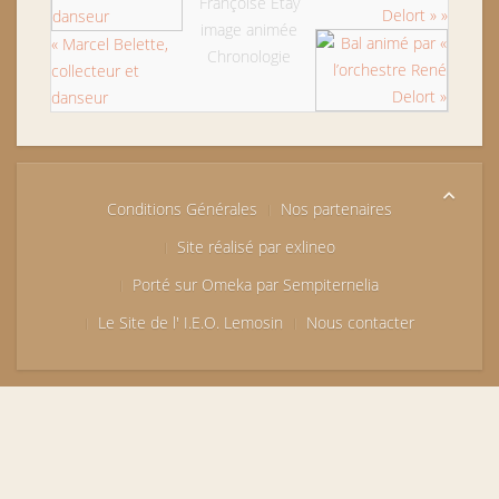
Françoise Étay
Delort » »
image animée
« Marcel Belette,
Chronologie
collecteur et
danseur
Conditions Générales
Nos partenaires
Site réalisé par exlineo
Porté sur Omeka par Sempiternelia
Le Site de l' I.E.O. Lemosin
Nous contacter