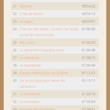
21
Sautière
00:54:25
22
L'Eau de Roche
00:56:13
23
La Gigue
00:59:01
24
Chas ieu fan l’amor ; La vòle mai l’aurai
01:00:00
la coa de nòstra trueia
25
Ma Liseta
01:02:25
26
La demenem la paubra nòvia
01:04:48
27
La volia bicar
01:06:15
28
La Guimbarde
01:09:40
29
Garçon malheureux sur la terre
01:12:57
30
De la musique pour saluer les
01:15:11
vainqueurs
31
La Parisienne
01:32:15
32
La tournijaire
01:35:04
33
Bourrée des bouteilles
01:38:21