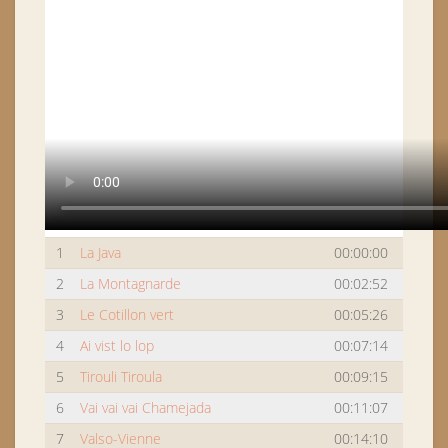
1
La Java
00:00:00
2
La Montagnarde
00:02:52
3
Le Cotillon vert
00:05:26
4
Ai vist lo lop
00:07:14
5
Tirouli Tiroula
00:09:15
6
Vai vai vai Chamejada
00:11:07
7
Valso-Vienne
00:14:10