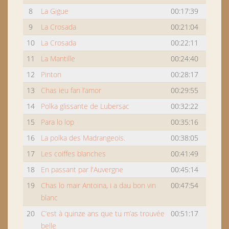
8
La Gigue
00:17:39
9
La Crosada
00:21:04
10
La Crosada
00:22:11
11
La Mantille
00:24:40
12
Pinton
00:28:17
13
Chas ieu fan l’amor
00:29:55
14
Polka glissante de Lubersac
00:32:22
15
Para lo lop
00:35:16
16
La polka des Madrangeois.
00:38:05
17
Les coiffes blanches
00:41:49
18
En passant par l'Auvergne
00:45:14
19
Chas lo mair Antoina, i a dau bon vin
00:47:54
blanc
20
C’est à quinze ans que tu m’as trouvée
00:51:17
belle