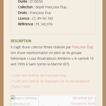
Durée :
01:00:50
Collection :
dépôt Françoise Étay
Droits :
Françoise Étay
Licence :
CC-BY-NC-ND
Référence :
FE_Vid_076
DESCRIPTION
Il s'agit d'une collecte filmée réalisée par
Françoise Étay
lors d'une représentation en plein air du groupe
folklorique « Lous Bouéradours Arédiens », le samedi 10
avril 1999 à Saint-Sornin-la-Marche (87).
-> Lien vers la fiche de Françoise Etay
-> Lien vers l'article du Populaire sur les Bouéradours
(15/01/1999)
Bal animé par «
l’orchestre René