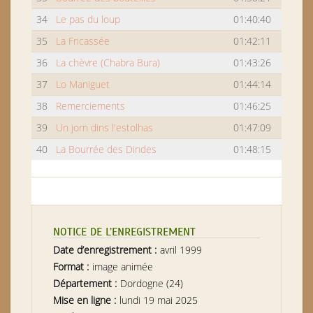
34
Le pas du loup
01:40:40
35
La Fricassée
01:42:11
36
La chèvre (Chabra Bura)
01:43:26
37
Lo Maniguet
01:44:14
38
Remerciements
01:46:25
39
Un jorn dins l'estolhas
01:47:09
40
La Bourrée des Dindes
01:48:15
NOTICE DE L’ENREGISTREMENT
Date d’enregistrement :
avril 1999
Format :
image animée
Département :
Dordogne (24)
Mise en ligne :
lundi 19 mai 2025