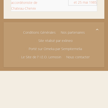
accordéoniste de
Chateau-Chervix
Conditions Générales
Nos partenaires
Site réalisé par exlineo
Porté sur Omeka par Sempiternelia
Le Site de l' I.E.O. Lemosin
Nous contacter