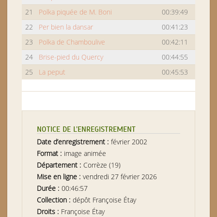
21
Polka piquée de M. Boni
00:39:49
22
Per bien la dansar
00:41:23
23
Polka de Chamboulive
00:42:11
24
Brise-pied du Quercy
00:44:55
25
La peput
00:45:53
NOTICE DE L’ENREGISTREMENT
Date d’enregistrement :
février 2002
Format :
image animée
Département :
Corrèze (19)
Mise en ligne :
vendredi 27 février 2026
Durée :
00:46:57
Collection :
dépôt Françoise Étay
Droits :
Françoise Étay