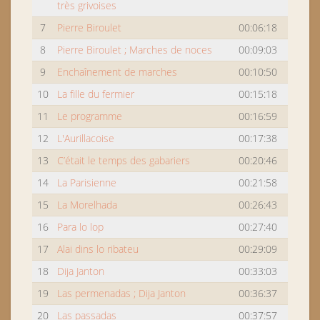
très grivoises
7
Pierre Biroulet
00:06:18
8
Pierre Biroulet ; Marches de noces
00:09:03
9
Enchaînement de marches
00:10:50
10
La fille du fermier
00:15:18
11
Le programme
00:16:59
12
L'Aurillacoise
00:17:38
13
C’était le temps des gabariers
00:20:46
14
La Parisienne
00:21:58
15
La Morelhada
00:26:43
16
Para lo lop
00:27:40
17
Alai dins lo ribateu
00:29:09
18
Dija Janton
00:33:03
19
Las permenadas ; Dija Janton
00:36:37
20
Las passadas
00:37:57