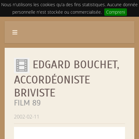
Nous n'utilisons les cookies qu'a des fins statistiques. Aucune donnée
personnelle n'est stockée ou commercialisée.
Compreni
EDGARD BOUCHET,
ACCORDÉONISTE
BRIVISTE
FILM 89
2002-02-11