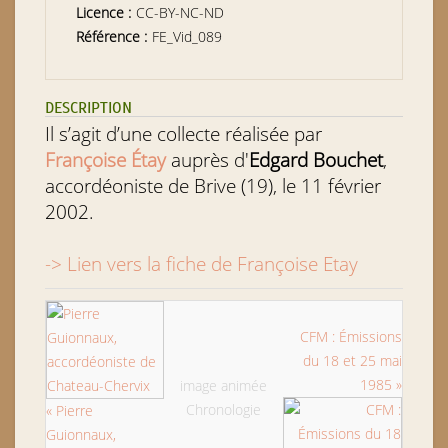
Licence :
CC-BY-NC-ND
Référence :
FE_Vid_089
DESCRIPTION
Il s’agit d’une collecte réalisée par
Françoise Étay
auprès d'
Edgard Bouchet
,
accordéoniste de Brive (19), le 11 février
2002.
-> Lien vers la fiche de Françoise Etay
CFM : Émissions
du 18 et 25 mai
1985 »
image animée
Chronologie
« Pierre
Guionnaux,