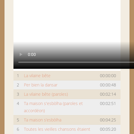
1
La vilaine bête
00:00:00
2
Per bien la dansar
00:00:48
3
La vilaine bête (paroles)
00:02:14
4
Ta maison s'esbòlha (paroles et
00:02:51
accordéon)
5
Ta maison s’esbòlha
00:04:25
6
Toutes les vieilles chansons étaient
00:05:20