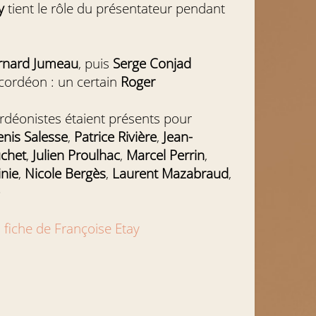
y
tient le rôle du présentateur pendant
rnard Jumeau
, puis
Serge Conjad
cordéon : un certain
Roger
rdéonistes étaient présents pour
nis Salesse
,
Patrice Rivière
,
Jean-
chet
,
Julien Proulhac
,
Marcel Perrin
,
nie
,
Nicole Bergès
,
Laurent Mazabraud
,
e
a fiche de Françoise Etay