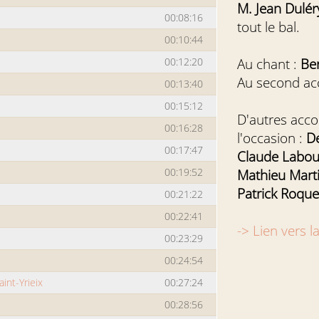
M. Jean Dulér
00:08:16
tout le bal.
00:10:44
00:12:20
Au chant :
Be
Au second ac
00:13:40
00:15:12
D'autres acco
00:16:28
l'occasion :
De
00:17:47
Claude Labou
00:19:52
Mathieu Marti
Patrick Roqu
00:21:22
00:22:41
-> Lien vers l
00:23:29
00:24:54
int-Yrieix
00:27:24
00:28:56