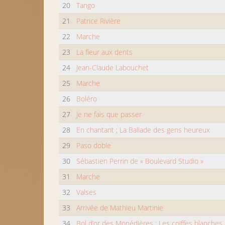
20
Tango
21
Patrice Rivière
22
Marche
23
La fleur aux dents
24
Jean-Claude Labouchet
25
Marche
26
Boléro
27
Je ne fais que passer
28
En chantant ; La Ballade des gens heureux
29
Paso doble
30
Sébastien Perrin de « Boulevard Studio »
31
Marche
32
Valses
33
Arrivée de Mathieu Martinie
34
Bol d’or des Monédières ; Les coiffes blanches