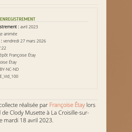
L’ENREGISTREMENT
istrement :
avril 2023
ge animée
 :
vendredi 27 mars 2026
7:22
épôt Françoise Étay
oise Étay
-BY-NC-ND
E_Vid_100
 collecte réalisée par
Françoise Étay
lors
 de Clody Musette à La Croisille-sur-
le mardi 18 avril 2023.