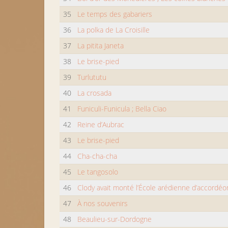
35
Le temps des gabariers
36
La polka de La Croisille
37
La pitita Janeta
38
Le brise-pied
39
Turlututu
40
La crosada
41
Funiculi-Funicula ; Bella Ciao
42
Reine d’Aubrac
43
Le brise-pied
44
Cha-cha-cha
45
Le tangosolo
46
Clody avait monté l’École arédienne d’accordéon
47
À nos souvenirs
48
Beaulieu-sur-Dordogne