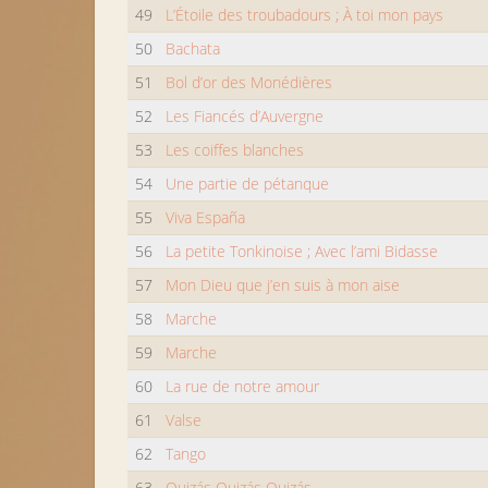
49
L’Étoile des troubadours ; À toi mon pays
50
Bachata
51
Bol d’or des Monédières
52
Les Fiancés d’Auvergne
53
Les coiffes blanches
54
Une partie de pétanque
55
Viva España
56
La petite Tonkinoise ; Avec l’ami Bidasse
57
Mon Dieu que j’en suis à mon aise
58
Marche
59
Marche
60
La rue de notre amour
61
Valse
62
Tango
63
Quizás Quizás Quizás