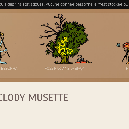
 qu'a des fins statistiques. Aucune donnée personnelle n'est stockée ou
A BESONHA
FOSSINAR DINS LA BIAÇA
F
CLODY MUSETTE