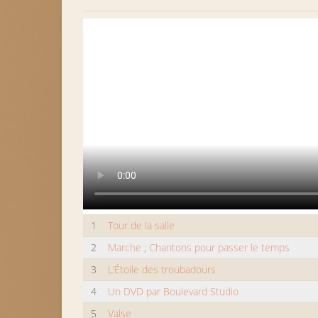
1
Tour de la salle
2
Marche ; Chantons pour passer le temps
3
L’Étoile des troubadours
4
Un DVD par Boulevard Studio
5
Valse