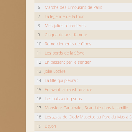
6
Marche des Limousins de Paris
7
La légende de la tour
8
Mes jolies renardières
9
Cinquante ans d’amour
10
Remerciements de Clody
11
Les bords de la Sèvre
12
En passant par le sentier
13
Jolie Lozère
14
La fille qui pleurait
15
En avant la transhumance
16
Les bals à cinq sous
17
Monsieur Cannibale ; Scandale dans la famille
18
Les galas de Clody Musette au Parc du Mas à Sa
19
Bayon