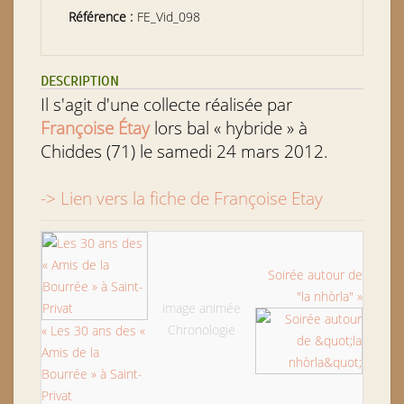
Référence :
FE_Vid_098
DESCRIPTION
Il s'agit d'une collecte réalisée par
Françoise Étay
lors bal « hybride » à
Chiddes (71) le samedi 24 mars 2012.
-> Lien vers la fiche de Françoise Etay
Soirée autour de
"la nhòrla" »
image animée
Chronologie
« Les 30 ans des «
Amis de la
Bourrée » à Saint-
Privat