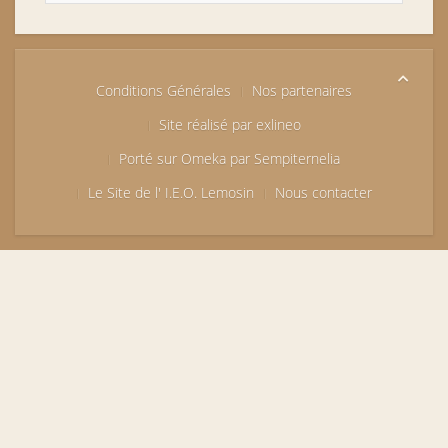
Conditions Générales
Nos partenaires
Site réalisé par exlineo
Porté sur Omeka par Sempiternelia
Le Site de l' I.E.O. Lemosin
Nous contacter