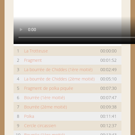
1
La Trotteuse
00:00:00
2
Fragment
00:01:52
3
La bourrée de Chiddes (1ère moitié)
00:02:49
4
La bourrée de Chiddes (2ème moitié)
00:05:10
5
Fragment de polka piquée
00:07:30
6
Bourrée (1ère moitié)
00:07:47
7
Bourrée (2ème moitié)
00:09:38
8
Polka
00:11:41
9
Cercle circassien
00:12:37
10
Bourrée (1ère moitié)
00:13:43