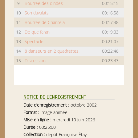
9
Bourrée des dindes
00:15:15
10
Son davalats
00:16:58
11
Bourrée de Chantejal
00:17:38
12
De que faran
00:19:03
13
Spectacle
00:21:07
14
8 danseurs en 2 quadrettes.
00:22:48
15
Discussion
00:23:43
NOTICE DE L’ENREGISTREMENT
Date d’enregistrement :
octobre 2002
Format :
image animée
Mise en ligne :
mercredi 10 juin 2026
Durée :
00:25:00
Collection :
dépôt Françoise Étay