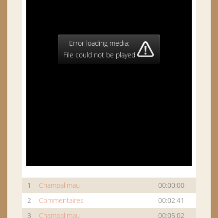
Error loading media:
File could not be played
1
Champalimau
00:00:00
2
Commentaires
00:02:41
3
Champalimau
00:05:02