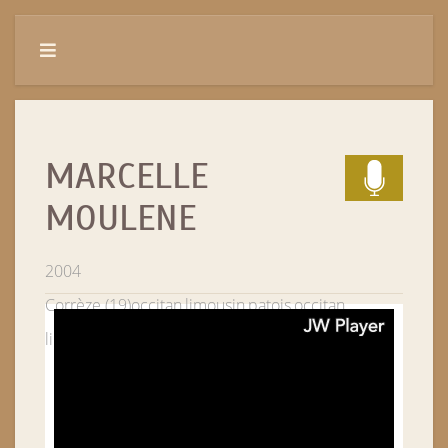
MARCELLE
MOULENE
2004
Corrèze (19)
occitan,limousin,patois,occitan
limousin
Saint-Julien-Maumont