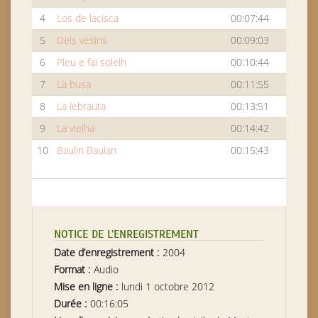
4
Los de lacisca
00:07:44
5
Dels vesins
00:09:03
6
Pleu e fai solelh
00:10:44
7
La busa
00:11:55
8
La lebrauta
00:13:51
9
La vielha
00:14:42
10
Baulin Baulan
00:15:43
NOTICE DE L’ENREGISTREMENT
Date d’enregistrement :
2004
Format :
Audio
Mise en ligne :
lundi 1 octobre 2012
Durée :
00:16:05