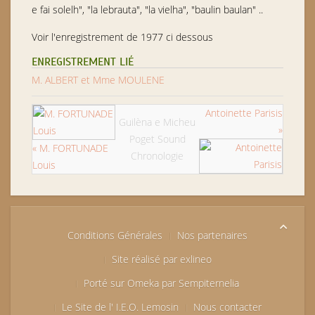
e fai solelh", "la lebrauta", "la vielha", "baulin baulan" ..
Voir l'enregistrement de 1977 ci dessous
ENREGISTREMENT LIÉ
M. ALBERT et Mme MOULENE
Antoinette Parisis
Guilèna e Micheu
»
Poget Sound
« M. FORTUNADE
Chronologie
Louis
Conditions Générales
Nos partenaires
Site réalisé par exlineo
Porté sur Omeka par Sempiternelia
Le Site de l' I.E.O. Lemosin
Nous contacter