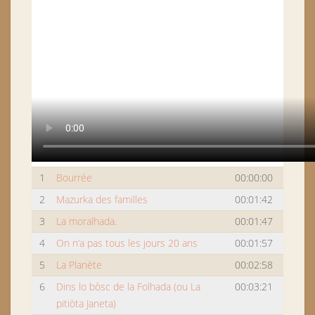
1
Bourrée
00:00:00
2
Mazurka des familles
00:01:42
3
La moralhada.
00:01:47
4
On n’a pas tous les jours 20 ans
00:01:57
5
La Planète
00:02:58
6
Dins lo bòsc de la Folhada (ou La
00:03:21
pitiòta Janeta)