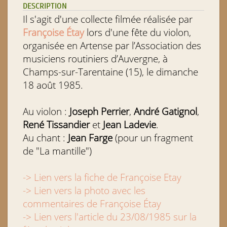
DESCRIPTION
Il s'agit d'une collecte filmée réalisée par
Françoise Étay
lors d'une fête du violon,
organisée en Artense par l’Association des
musiciens routiniers d’Auvergne, à
Champs-sur-Tarentaine (15), le dimanche
18 août 1985.
Au violon :
Joseph Perrier
,
André Gatignol
,
René Tissandier
et
Jean Ladevie
.
Au chant :
Jean Farge
(pour un fragment
de "La mantille")
-> Lien vers la fiche de Françoise Etay
-> Lien vers la photo avec les
commentaires de Françoise Étay
-> Lien vers l'article du 23/08/1985 sur la