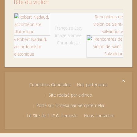
fête du violon
Rencontres de
violon de Saint-
Françoise Étay
Salvadour »
image animée
« Robert Nadaud,
Chronologie
accordéoniste
diatonique
Conditions Générales
Nos partenaires
Site réalisé par exlineo
Porté sur Omeka par Sempiternelia
Le Site de l' I.E.O. Lemosin
Nous contacter