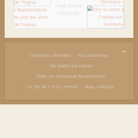
Tarentaine »
image animée
« Représentation
Chronologie
du club des aînés
de Treignac
Conditions Générales
Nos partenaires
Site réalisé par exlineo
Porté sur Omeka par Sempiternelia
Le Site de l' I.E.O. Lemosin
Nous contacter