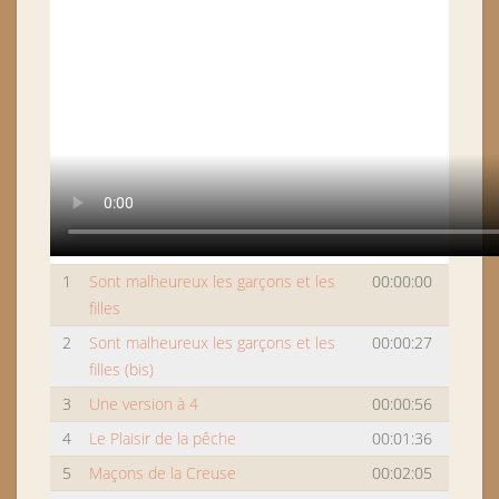
1
Sont malheureux les garçons et les
00:00:00
filles
2
Sont malheureux les garçons et les
00:00:27
filles (bis)
3
Une version à 4
00:00:56
4
Le Plaisir de la pêche
00:01:36
5
Maçons de la Creuse
00:02:05