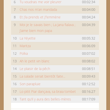
6
Tu voudrais me voir pleurer
00:02:34
7
Chas nos m’an maridada
00:04:00
8
Et j’la prends et j’l’emmène
00:04:24
9
Moi je le savais bien ; La Jana fialava ;
00:04:39
J’aime bien mon papa
10
La Yéyette
00:05:32
11
Maritza
00:06:09
12
Polka
00:07:02
13
Ah le petit vin blanc
00:08:02
14
Le plaisir de la pêch
00:08:51
15
La salade serait bientôt faite...
00:09:43
16
Son parapluie
00:12:52
17
Lo pitit Piar dançava, sa braia tombet
00:16:27
18
Tant qu’il y aura des belles-mères
00:17:09