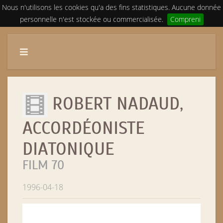
Nous n'utilisons les cookies qu'a des fins statistiques. Aucune donnée
personnelle n'est stockée ou commercialisée.
Compreni
ROBERT NADAUD,
ACCORDÉONISTE
DIATONIQUE
FILM 70
1996-04-18