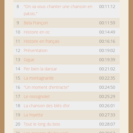
8
"On va vous chanter une chanson en
00:11:12
patois."
9
Bela Françon
00:11:59
10
Histoire en oc
00:14:49
11
Histoire en français
00:16:16
12
Présentation
00:19:02
13
Gigue
00:19:39
14
Per bien la dansar
00:21:02
15
La montagnarde
00:22:35
16
"Un moment d'entracte"
00:24:50
17
Le rossignolet
00:25:29
18
La chanson des blés d’or
00:26:01
19
La Yoyette
00:27:33
20
Tout le long du bois
00:28:07