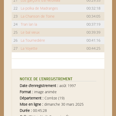
21
Los garçons d’a Neuviala
00:29:53
22
La polka de Madranges
00:32:18
23
La Chanson de Toine
00:34:05
24
Tran lan la
00:37:19
25
Le bal vieux
00:39:39
26
La Tournedière
00:41:16
27
La Yoyette
00:44:25
NOTICE DE L’ENREGISTREMENT
Date d’enregistrement :
août 1997
Format :
image animée
Département :
Corrèze (19)
Mise en ligne :
dimanche 30 mars 2025
Durée :
00:45:28