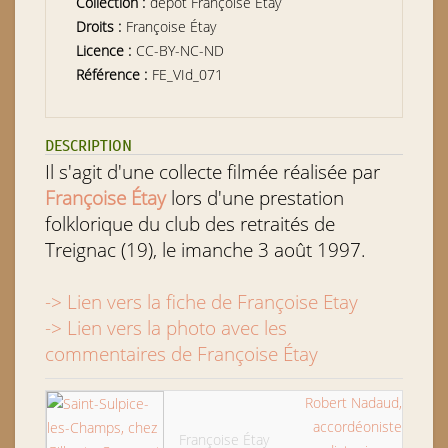
Collection :
dépôt Françoise Étay
Droits :
Françoise Étay
Licence :
CC-BY-NC-ND
Référence :
FE_VId_071
DESCRIPTION
Il s'agit d'une collecte filmée réalisée par
Françoise Étay
lors d'une prestation
folklorique du club des retraités de
Treignac (19), le imanche 3 août 1997.
-> Lien vers la fiche de Françoise Etay
-> Lien vers la photo avec les
commentaires de Françoise Étay
Robert Nadaud,
accordéoniste
Françoise Étay