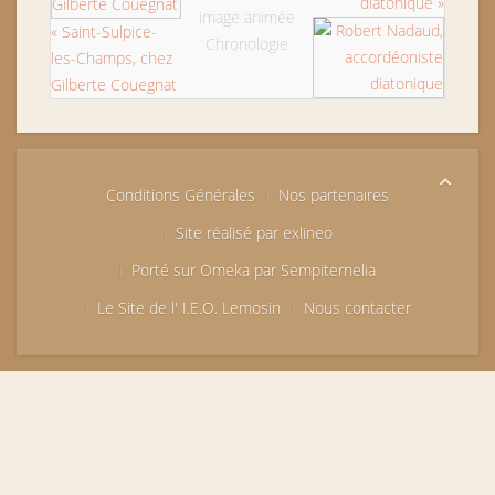
diatonique »
image animée
« Saint-Sulpice-
Chronologie
les-Champs, chez
Gilberte Couegnat
Conditions Générales
Nos partenaires
Site réalisé par exlineo
Porté sur Omeka par Sempiternelia
Le Site de l' I.E.O. Lemosin
Nous contacter