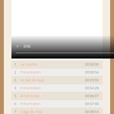
1
La Yoyette
00:00:00
2
Présentation
00:00:56
3
Le pas du loup
00:03:09
4
Présentation
00:04:28
5
Ai vist lo lop
00:06:07
6
Présentation
00:07:48
7
L'aiga de ròsa
00:08:54