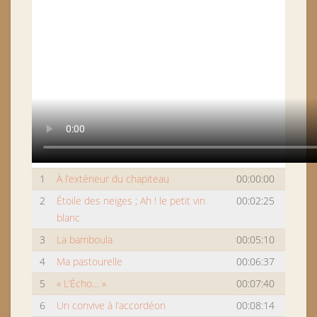
1
À l’extérieur du chapiteau
00:00:00
2
Étoile des neiges ; Ah ! le petit vin
00:02:25
blanc
3
La bamboula
00:05:10
4
Ma pastourelle
00:06:37
5
« L’Écho… »
00:07:40
6
Un convive à l’accordéon
00:08:14