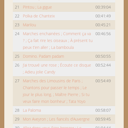
21
Pïntou ; La gigue
00:39:04
22
Polka de Chanteix
00:41:49
23
Marilou
00:45:21
24
Marches enchainées ; Comment ça va
00:46:56
? ; Ça fait rire les oiseaux ; À présent tu
peux t’en aller ; La bamboula
25
Domino. Padam padam
00:50:55
26
J’ai trouvé une rose ; Écoute ce disque
00:52:44
; Adieu jolie Candy
27
Marches des Limousins de Paris ;
00:54:49
Chantons pour passer le temps ; Le
jour le plus long. ; Maître Pierre ; Si tu
veux faire mon bonheur ; Tata Yoyo
28
La Paloma
00:58:07
29
Mon Aveyron ; Les fiancés d’Auvergne
00:59:45
30
Allez donc vous faire bronzer ; Le
01:04:44