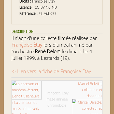
Droits :
Françoise Étay
Licence :
CC-BY-NC-ND
Référence :
FE_Vid_077
DESCRIPTION
Il s'agit d'une collecte filmée réalisée par
Françoise Étay
lors d'un bal animé par
l’orchestre
René Delort
, le dimanche 4
juillet 1999, à Lestards (19).
-> Lien vers la fiche de Françoise Etay
Marcel Belette,
collecteur et
Françoise Étay
danseur »
image animée
« La chanson du
Chronologie
maréchal-ferrant,