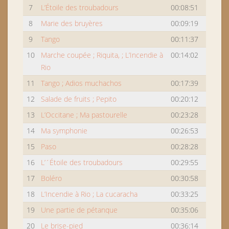
7
L’Étoile des troubadours
00:08:51
8
Marie des bruyères
00:09:19
9
Tango
00:11:37
10
Marche coupée ; Riquita, ; L’Incendie à
00:14:02
Rio
11
Tango ; Adios muchachos
00:17:39
12
Salade de fruits ; Pepito
00:20:12
13
L’Occitane ; Ma pastourelle
00:23:28
14
Ma symphonie
00:26:53
15
Paso
00:28:28
16
L’´Étoile des troubadours
00:29:55
17
Boléro
00:30:58
18
L’Incendie à Rio ; La cucaracha
00:33:25
19
Une partie de pétanque
00:35:06
20
Le brise-pied
00:36:14