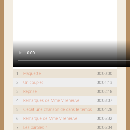
1
Maquette
00:00:00
2
Un couplet
00:01:13
3
Reprise
00:02:18
4
Remarques de Mme Villeneuve
00:03:07
5
C’était une chanson de dans le temps
00:04:28
6
Remarque de Mme Villeneuve
00:05:32
7
Les paroles ?
00:06:04