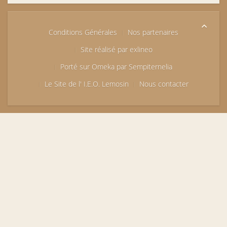
Conditions Générales
Nos partenaires
Site réalisé par exlineo
Porté sur Omeka par Sempiternelia
Le Site de l' I.E.O. Lemosin
Nous contacter