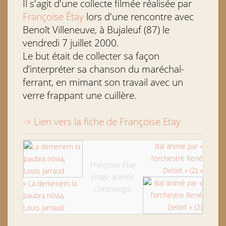
Il s'agit d'une collecte filmée réalisée par
Françoise Étay
lors d'une rencontre avec
Benoît Villeneuve, à Bujaleuf (87) le
vendredi 7 juillet 2000.
Le but était de collecter sa façon
d’interpréter sa chanson du maréchal-
ferrant, en mimant son travail avec un
verre frappant une cuillère.
-> Lien vers la fiche de Françoise Etay
Bal animé par «
l’orchestre René
Françoise Étay
Delort » (2) »
image animée
« La demenem la
Chronologie
paubra nòvia,
Louis Jarraud