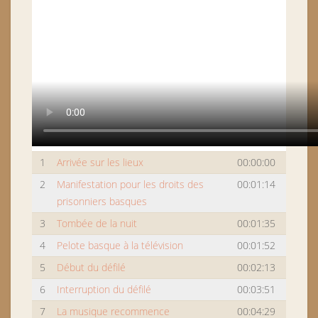
1
Arrivée sur les lieux
00:00:00
2
Manifestation pour les droits des
00:01:14
prisonniers basques
3
Tombée de la nuit
00:01:35
4
Pelote basque à la télévision
00:01:52
5
Début du défilé
00:02:13
6
Interruption du défilé
00:03:51
7
La musique recommence
00:04:29