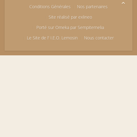
Conditions Générales
Nos partenaires
Site réalisé par exlineo
Porté sur Omeka par Sempiternelia
Le Site de l' I.E.O. Lemosin
Nous contacter