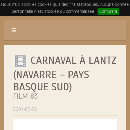
Nous n'utilisons les cookies qu'a des fins statistiques. Aucune donnée
personnelle n'est stockée ou commercialisée.
Compreni
CARNAVAL À LANTZ
(NAVARRE – PAYS
BASQUE SUD)
FILM 83
2001-02-26