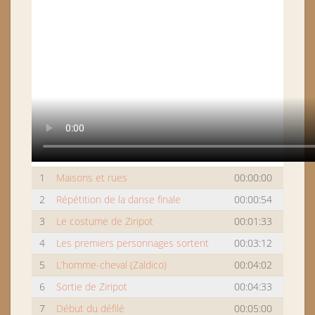
1
Maisons et rues
00:00:00
2
Répétition de la danse finale
00:00:54
3
Le costume de Ziripot
00:01:33
4
Les premiers personnages sortent
00:03:12
5
L’homme-cheval (Zaldico)
00:04:02
6
Sortie de Ziripot
00:04:33
7
Début du défilé
00:05:00