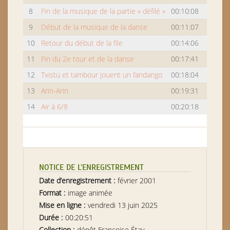
8
Fin de la musique de la partie « défilé »
00:10:08
9
Début de la musique de la danse
00:11:07
10
Retour du début de la file
00:14:06
11
Fin du 2e tour et de la danse
00:17:41
12
Txistu et tambour jouent un fandango
00:18:04
13
Arin-Arin
00:19:31
14
Air à 6/8
00:20:18
NOTICE DE L’ENREGISTREMENT
Date d’enregistrement :
février 2001
Format :
image animée
Mise en ligne :
vendredi 13 juin 2025
Durée :
00:20:51
Collection :
dépôt Françoise Étay