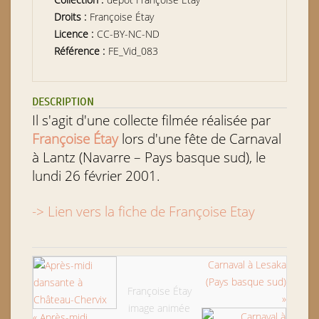
Droits :
Françoise Étay
Licence :
CC-BY-NC-ND
Référence :
FE_Vid_083
DESCRIPTION
Il s'agit d'une collecte filmée réalisée par
Françoise Étay
lors d'une fête de Carnaval
à Lantz (Navarre – Pays basque sud), le
lundi 26 février 2001.
-> Lien vers la fiche de Françoise Etay
Carnaval à Lesaka
(Pays basque sud)
Françoise Étay
»
image animée
« Après-midi