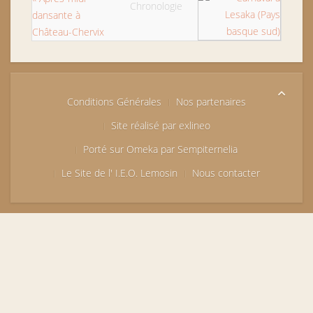
Chronologie
dansante à
Château-Chervix
Conditions Générales
Nos partenaires
Site réalisé par exlineo
Porté sur Omeka par Sempiternelia
Le Site de l' I.E.O. Lemosin
Nous contacter