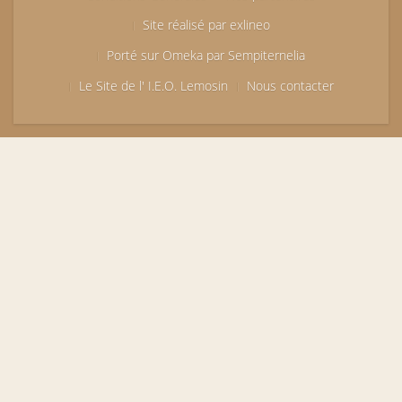
Site réalisé par exlineo
Porté sur Omeka par Sempiternelia
Le Site de l' I.E.O. Lemosin
Nous contacter