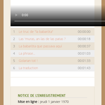
1
Le truc de "la babaròta"
00:00:00
2
Las 'muras, an-las de las patas ?
00:00:18
3
La babaròta que passava aquí
00:00:37
4
La phrase...
00:01:03
5
Golarian tot !
00:01:33
6
La traduction
00:01:43
NOTICE DE L’ENREGISTREMENT
Mise en ligne :
jeudi 1 janvier 1970