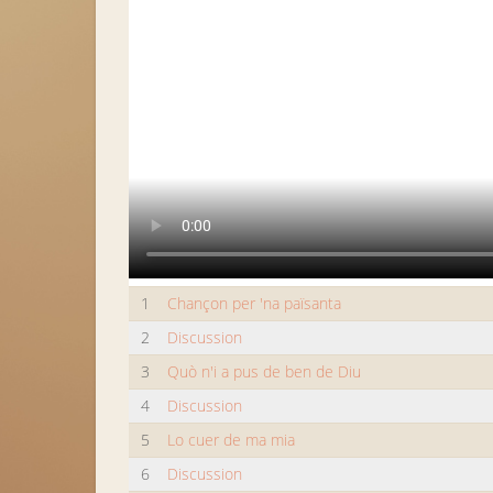
1
Chançon per 'na païsanta
2
Discussion
3
Quò n'i a pus de ben de Diu
4
Discussion
5
Lo cuer de ma mia
6
Discussion