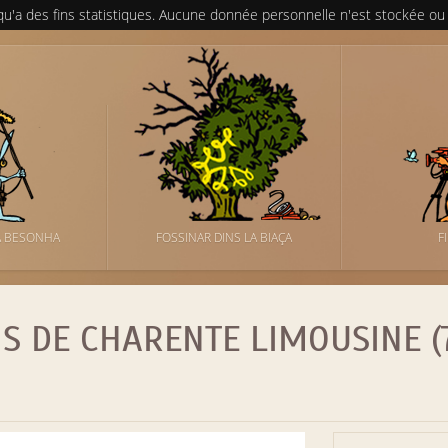
 qu'a des fins statistiques. Aucune donnée personnelle n'est stockée ou
A BESONHA
FOSSINAR DINS LA BIAÇA
F
S DE CHARENTE LIMOUSINE (