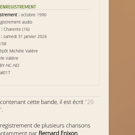
L’ENREGISTREMENT
istrement :
octobre 1990
gistrement audio
 :
Charente (16)
 :
samedi 31 janvier 2026
8:58
épôt Michèle Valière
le Valière
-BY-NC-ND
al017
contenant cette bande, il est écrit
"20
"
.
’enregistrement de plusieurs chansons
 notamment par
Bernard Enixon
.