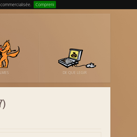
 commercialisée.
Compreni
ILMES
DE QUE LEGIR
7)