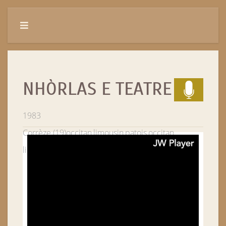
NHÒRLAS E TEATRE
1983
Corrèze (19)
occitan,limousin,patois,occitan
limousin
Folklore