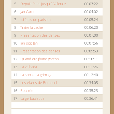
5
Depuis Paris jusqu'à Valence
00:03:22
6
Jan Caron
00:04:02
7
Istòrias de parisien
00:05:24
8
Traire la vache
00:06:20
9
Présentation des danses
00:07:00
10
Jan pitit Jan
00:07:56
11
Présentation des danses
00:09:53
12
Quand era jòune garçon
00:10:11
13
La velhada
00:11:26
14
La sopa a la grimaça
00:12:40
15
Los efants de Bornasel
00:34:05
16
Bourrée
00:35:23
17
La gerbablauda
00:36:41