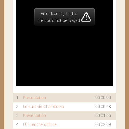
Error loading media:
File could not be played
1
Presentation
00:00:00
2
Lo cure de Chamboliva
00:00:28
3
Présentation
00:01:06
4
Un marché difficile
00:02:09