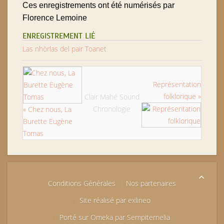
Ces enregistrements ont été numérisés par
Florence Lemoine
ENREGISTREMENT LIÉ
Las nhòrlas del pair Toanet
Représentation
folklorique »
Clair Mahé Sound
Chronologie
« Chez nous, La
Burette Eugène
Tomas
Conditions Générales
Nos partenaires
Site réalisé par exlineo
Porté sur Omeka par Sempiternelia