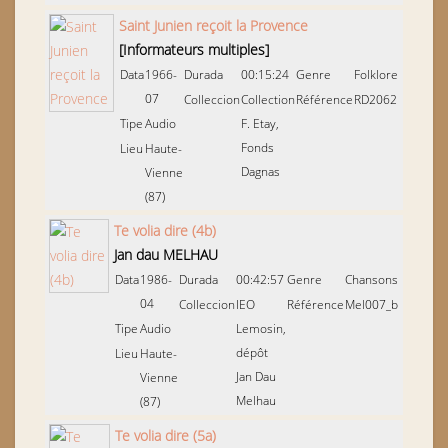
Saint Junien reçoit la Provence
[Informateurs multiples]
Data
1966-
Durada
00:15:24
Genre
Folklore
07
Colleccion
Collection
Référence
RD2062
Tipe
Audio
F. Etay,
Fonds
Lieu
Haute-
Dagnas
Vienne
(87)
Te volia dire (4b)
Jan dau MELHAU
Data
1986-
Durada
00:42:57
Genre
Chansons
04
Colleccion
IEO
Référence
Mel007_b
Tipe
Audio
Lemosin,
dépôt
Lieu
Haute-
Jan Dau
Vienne
Melhau
(87)
Te volia dire (5a)