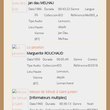
Jan dau MELHAU
Data
1986-
Durada
00:43:22
Genre
Langue
05
Colleccion
IEO
Référence
Mel005_a
Tipe
Audio
Lemosin,
dépôt
Lieu
Haute-
Jan Dau
Vienne
Melhau
(87)
Lo peselon
Marguerite ROUCHAUD
Data
1950
Durada
00:05:49
Genre
Contes
Tipe
Audio
Colleccion
IEO
Référence
IEO318
Lemosin,
Lieu
Haute-
dépôt
Vienne
Lemarchand
(87)
Messe de Minuit à Saint-Junien
[Informateurs multiples]
Data
1960
Durada
00:36:13
Genre
Noël
Tipe
Audio
Colleccion
Collection
Référence
RD2084