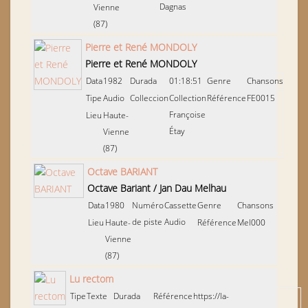
Dagnas
Vienne
(87)
Pierre et René MONDOLY
Pierre et René MONDOLY
Data
1982
Durada
01:18:51
Genre
Chansons
Tipe
Audio
Colleccion
Collection
Référence
FE0015
Françoise
Lieu
Haute-
Étay
Vienne
(87)
Octave BARIANT
Octave Bariant
/
Jan Dau Melhau
Data
1980
Numéro
Cassette
Genre
Chansons
de piste
Audio
Lieu
Haute-
Référence
Mel000
Vienne
(87)
Lu rectom
Tipe
Texte
Durada
Référence
https://la-