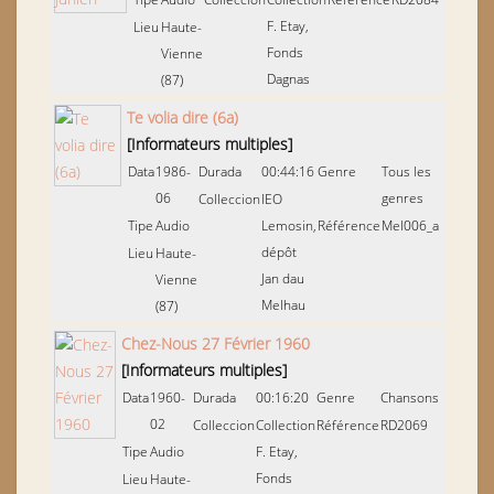
F. Etay,
Lieu
Haute-
Fonds
Vienne
Dagnas
(87)
Te volia dire (6a)
[Informateurs multiples]
Data
1986-
Durada
00:44:16
Genre
Tous les
06
genres
Colleccion
IEO
Tipe
Audio
Lemosin,
Référence
Mel006_a
dépôt
Lieu
Haute-
Jan dau
Vienne
Melhau
(87)
Chez-Nous 27 Février 1960
[Informateurs multiples]
Data
1960-
Durada
00:16:20
Genre
Chansons
02
Colleccion
Collection
Référence
RD2069
Tipe
Audio
F. Etay,
Fonds
Lieu
Haute-