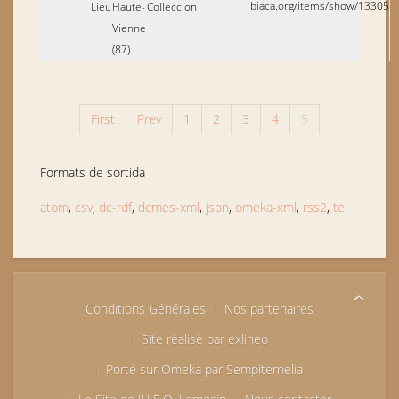
biaca.org/items/show/13305
Lieu
Haute-
Colleccion
Vienne
(87)
First
Prev
1
2
3
4
5
Formats de sortida
atom
,
csv
,
dc-rdf
,
dcmes-xml
,
json
,
omeka-xml
,
rss2
,
tei
Conditions Générales
Nos partenaires
Site réalisé par exlineo
Porté sur Omeka par Sempiternelia