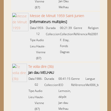
Jan Dau
Vienne
Melhau
(87)
Messe de Minuit 1959 Saint-Junien
[Informateurs multiples]
Data
1959-
Durada
00:21:39
Genre
Religion
12
Colleccion
Collection
Référence
Rd2001
Tipe
Audio
F. Etay,
Fonds
Lieu
Haute-
Dagnas
Vienne
(87)
Te volia dire (3b)
Jan dau MELHAU
Data
1986-
Durada
00:41:15
Genre
Langue
02
Colleccion
IEO
Référence
Mel006_b
Tipe
Audio
Lemosin,
dépôt
Lieu
Haute-
Jan dau
Vienne
Melhau
(87)