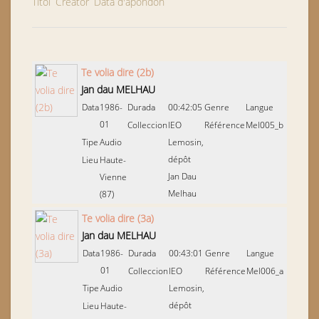
Títol
Creator
Data d'apondon
Te volia dire (2b)
Jan dau MELHAU
Data
1986-
Durada
00:42:05
Genre
Langue
01
Colleccion
IEO
Référence
Mel005_b
Tipe
Audio
Lemosin,
dépôt
Lieu
Haute-
Jan Dau
Vienne
Melhau
(87)
Te volia dire (3a)
Jan dau MELHAU
Data
1986-
Durada
00:43:01
Genre
Langue
01
Colleccion
IEO
Référence
Mel006_a
Tipe
Audio
Lemosin,
dépôt
Lieu
Haute-