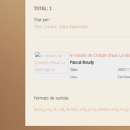
TOTAL: 1
Triar per :
Títol
Creator
Data d'apondon
le moulin de Chatain (Faux La M
Pascal Boudy
Data
2007-1
Lieu
Corrèze
Formats de sortida
atom
,
csv
,
dc-rdf
,
dcmes-xml
,
json
,
omeka-xml
,
rss2
,