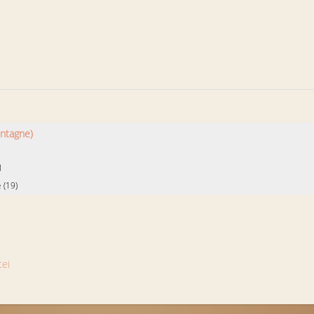
ontagne)
1
 (19)
tei