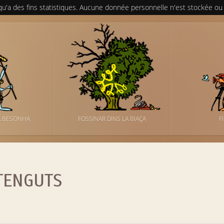
 qu'a des fins statistiques. Aucune donnée personnelle n'est stockée ou
A BESONHA
FOSSINAR DINS LA BIAÇA
F
TENGUTS