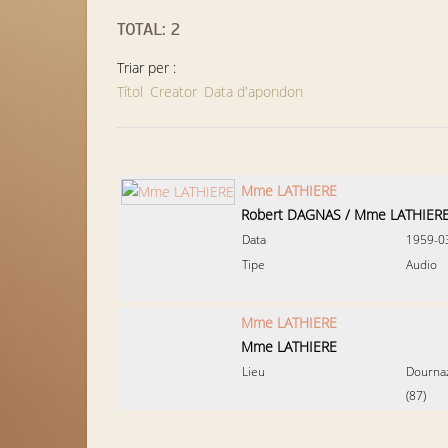
TOTAL: 2
Triar per :
Títol
Creator
Data d'apondon
Mme LATHIERE
Robert DAGNAS
/
Mme LATHIER
Data
1959-0
Tipe
Audio
Mme LATHIERE
Mme LATHIERE
Lieu
Dourna
(87)