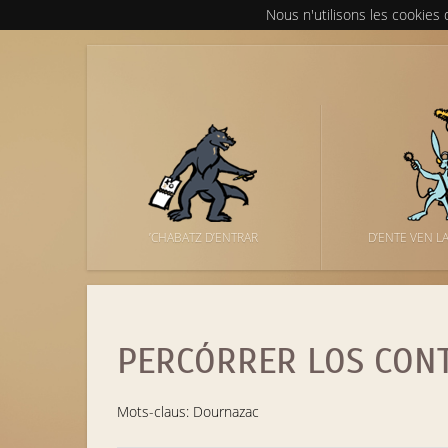
Nous n'utilisons les cookies
’CHABATZ D’ENTRAR
D’ENTE VEN L
PERCÓRRER LOS CON
Mots-claus: Dournazac