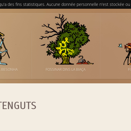
 qu'a des fins statistiques. Aucune donnée personnelle n'est stockée ou
A BESONHA
FOSSINAR DINS LA BIAÇA
F
TENGUTS