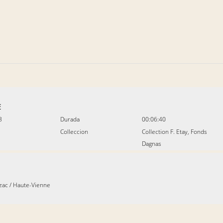
E
3
Durada
00:06:40
Colleccion
Collection F. Etay, Fonds
Dagnas
zac
/
Haute-Vienne