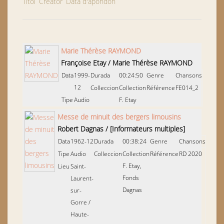
Títol
Creator
Data d'apondon
Marie Thérèse RAYMOND
Françoise Etay
/
Marie Thérèse RAYMOND
Data
1999-
Durada
00:24:50
Genre
Chansons
12
Colleccion
Collection
Référence
FE014_2
Tipe
Audio
F. Etay
Messe de minuit des bergers limousins
Robert Dagnas
/
[Informateurs multiples]
Data
1962-12
Durada
00:38:24
Genre
Chansons
Tipe
Audio
Colleccion
Collection
Référence
RD 2020
F. Etay,
Lieu
Saint-
Fonds
Laurent-
Dagnas
sur-
Gorre
/
Haute-