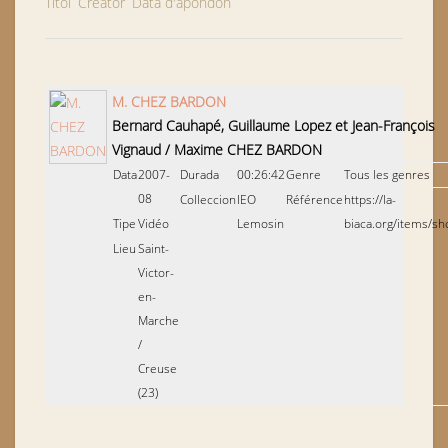
Títol
Creator
Data d'apondon
M. CHEZ BARDON
Bernard Cauhapé, Guillaume Lopez et Jean-François
Vignaud
/
Maxime CHEZ BARDON
Data
2007-
Durada
00:26:42
Genre
Tous les genres
08
Colleccion
IEO
Référence
https://la-
Tipe
Vidéo
Lemosin
biaca.org/items/s
Lieu
Saint-
Victor-
en-
Marche
/
Creuse
(23)