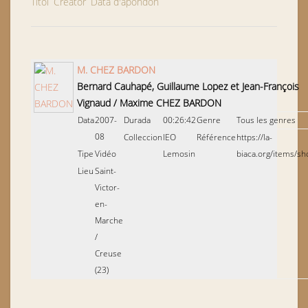
Títol
Creator
Data d'apondon
M. CHEZ BARDON
Bernard Cauhapé, Guillaume Lopez et Jean-François
Vignaud
/
Maxime CHEZ BARDON
Data
2007-
Durada
00:26:42
Genre
Tous les genres
08
Colleccion
IEO
Référence
https://la-
Tipe
Vidéo
Lemosin
biaca.org/items/s
Lieu
Saint-
Victor-
en-
Marche
/
Creuse
(23)