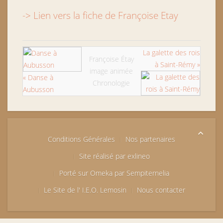
-> Lien vers la fiche de Françoise Etay
La galette des rois
Françoise Étay
à Saint-Rémy »
image animée
« Danse à
Chronologie
Aubusson
Conditions Générales
Nos partenaires
Site réalisé par exlineo
Porté sur Omeka par Sempiternelia
Le Site de l' I.E.O. Lemosin
Nous contacter