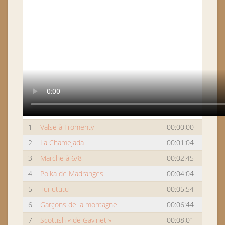
1
Valse à Fromenty
00:00:00
2
La Chamejada
00:01:04
3
Marche à 6/8
00:02:45
4
Polka de Madranges
00:04:04
5
Turlututu
00:05:54
6
Garçons de la montagne
00:06:44
7
Scottish « de Gavinet »
00:08:01