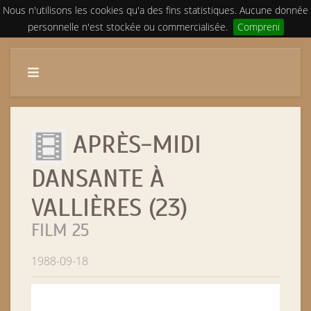
Nous n'utilisons les cookies qu'a des fins statistiques. Aucune donnée
personnelle n'est stockée ou commercialisée.
Compreni
APRÈS-MIDI
DANSANTE À
VALLIÈRES (23)
FILM 25
1988-09-18