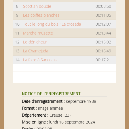
8
Scottish double
00:08:50
9
Les coiffes blanches
00:11:05
10
Tout le long du bois ; La crosada
00:12:07
11
Marche musette
00:13:44
12
Le dénicheur
00:15:02
13
La Chamejada
00:16:49
14
La foire à Sancoins
00:17:21
NOTICE DE L’ENREGISTREMENT
Date d’enregistrement :
septembre 1988
Format :
image animée
Département :
Creuse (23)
Mise en ligne :
lundi 16 septembre 2024
Durée :
00:03:08