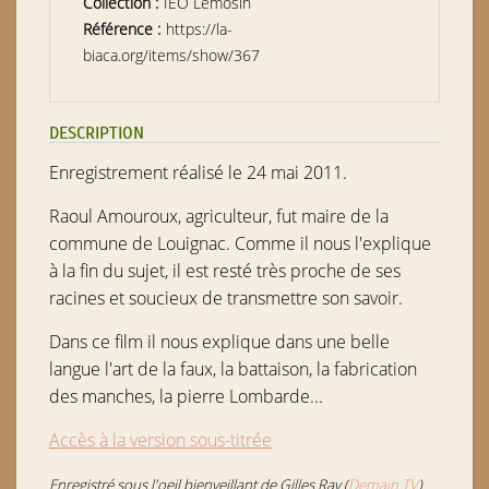
Collection :
IEO Lemosin
Référence :
https://la-
biaca.org/items/show/367
DESCRIPTION
Enregistrement réalisé le 24 mai 2011.
Raoul Amouroux, agriculteur,
fut maire de la
commune de Louignac. Comme il nous l'explique
à la fin du sujet, il est resté très proche de ses
racines et soucieux de transmettre son savoir.
Dans ce film il nous explique dans une belle
langue l'art de la faux, la battaison, la fabrication
des manches, la pierre Lombarde...
Accès à la version sous-titrée
Enregistré sous l'oeil bienveillant de Gilles Ray (
Demain TV
)