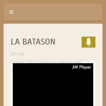
LA BATASON
2011-05
Corrèze (19)
occitan,limousin,patois,occitan
limousin
Louignac