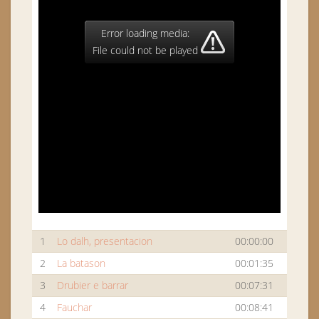
Error loading media:
File could not be played
1
Lo dalh, presentacion
00:00:00
2
La batason
00:01:35
3
Drubier e barrar
00:07:31
4
Fauchar
00:08:41