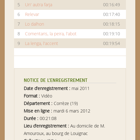
5
Un' autra farja
00:16:49
6
Relevar
00:17:40
7
Lo dalhon
00:18:15
8
Comentaris, la peira, l'abot
00:19:10
9
La lenga, l'accent
00:19:54
NOTICE DE L’ENREGISTREMENT
Date d’enregistrement :
mai 2011
Format :
Vidéo
Département :
Corrèze (19)
Mise en ligne :
mardi 6 mars 2012
Durée :
00:21:08
Lieu d’enregistrement :
Au domicile de M.
Amouroux, au bourg de Louignac