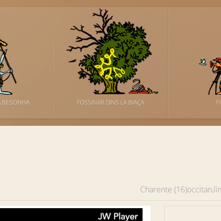
A BESONHA
FOSSINAR DINS LA BIAÇA
F
Charente (16)
occitan,l