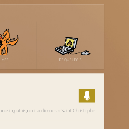
ILMES
DE QUE LEGIR
imousin,patois,occitan limousin
Saint-Christophe