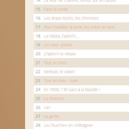
14
La fleur de chanvre, retour sur la culture
15
Faire la corde
16
Les draps tissés, les chemises
17
Pour travailler la terre, les outils en bois
18
La rebala, l'aplech…
19
Les bois utilisés
20
Ll'aplech la rebala
21
Tout en bois !
22
Meitivar, lo volam
23
Tout en bois : suite
24
En 1800, 130 sacs à la faucille !
25
La moisson
26
Lier
27
La gerbe
28
Les fourches en châtaigner