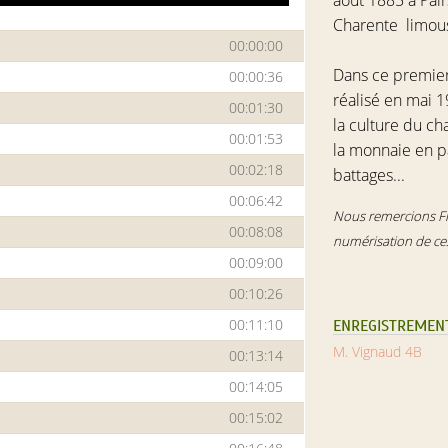
août 1885 à Pai
Charente limou
00:00:00
Dans ce premier 
00:00:36
réalisé en
mai 1
00:01:30
la culture du ch
00:01:53
la monnaie en pap
00:02:18
battages...
00:06:42
Nous remercions Flo
s
00:08:08
numérisation de ces
00:09:00
00:10:26
00:11:10
ENREGISTREMENT
M. Vignaud 4B
00:13:14
00:14:05
00:15:02