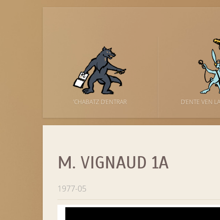
’CHABATZ D’ENTRAR
D’ENTE VEN L
M. VIGNAUD 1A
1977-05