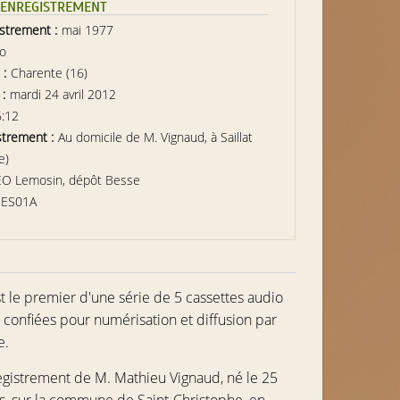
L’ENREGISTREMENT
istrement :
mai 1977
io
 :
Charente (16)
 :
mardi 24 avril 2012
6:12
strement :
Au domicile de M. Vignaud, à Saillat
e)
EO Lemosin, dépôt Besse
BES01A
 le premier d'une série de 5 cassettes audio
 confiées pour numérisation et diffusion par
e.
nregistrement de
M. Mathieu Vignaud
, né le 25