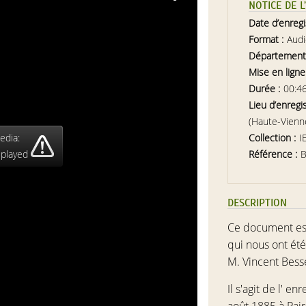
NOTICE DE 
Date d’enreg
Format :
Aud
Département
Mise en ligne
Durée :
00:4
Lieu d’enregi
(Haute-Vienn
edia:
Collection :
I
 played
Référence :
DESCRIPTION
Ce document est
qui nous ont été
M. Vincent Bess
Il s'agit de l' e