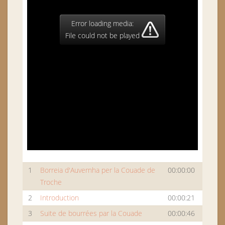
Error loading media:
File could not be played
1
Borreia d'Auvernha per la Couade de
00:00:00
Troche
2
Introduction
00:00:21
3
Suite de bourrées par la Couade
00:00:46