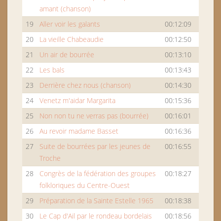
amant (chanson)
19
Aller voir les galants
00:12:09
20
La vieille Chabeaudie
00:12:50
21
Un air de bourrée
00:13:10
22
Les bals
00:13:43
23
Derrière chez nous (chanson)
00:14:30
24
Venetz m'aidar Margarita
00:15:36
25
Non non tu ne verras pas (bourrée)
00:16:01
26
Au revoir madame Basset
00:16:36
27
Suite de bourrées par les jeunes de
00:16:55
Troche
28
Congrès de la fédération des groupes
00:18:27
folkloriques du Centre-Ouest
29
Préparation de la Sainte Estelle 1965
00:18:38
30
Le Cap d'Ail par le rondeau bordelais
00:18:56