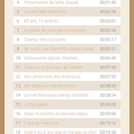
4
Présentation de Mme Basset
00:01:46
5
La pita Catin (chanson)
00:02:28
6
83 ans, 14 enfants
00:03:01
7
Au jardin de mon père (chanson)
00:03:16
8
Chantar dins los bales
00:05:17
9
Ne ses tu pas bientòst coifada (valsa)
00:05:51
10
Varsovienne (danse chantée)
00:06:40
11
Toujours à mon tour de chanter
00:07:40
12
Nos aimen tots dos (masurca)
00:07:55
13
Elle danse en même temps !
00:08:39
14
La mair Marsauda (danse chantée)
00:08:54
15
Lo lop-garon
00:09:28
16
Daus musiciens, la clarineta negra
00:09:56
17
D'autras chançons
00:10:16
18
Voilà 5 ou 6 ans que je n'ai pas vu mon
00:10:30