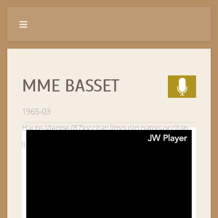
MME BASSET
1965-03
Haute-Vienne (87)
occitan,limousin,patois,occitan
limousin
Saint-Mathieu