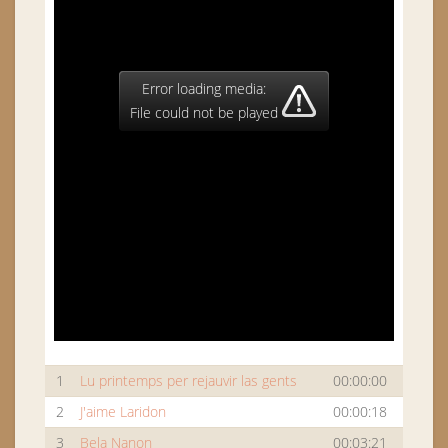
Error loading media:
File could not be played
1
Lu printemps per rejauvir las gents
00:00:00
2
J'aime Laridon
00:00:18
3
Bela Nanon
00:03:21