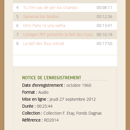
4
Tu t'en vas de per los champs
00:08:11
5
Samenar los bodins
00:12:36
6
Dins Paris i'a una vielha
00:13:41
7
Limoges RTF présente la Nef des Fous
00:16:18
8
La Nef des fous extrait
00:17:50
NOTICE DE L’ENREGISTREMENT
Date d’enregistrement :
octobre 1960
Format :
Audio
Mise en ligne :
jeudi 27 septembre 2012
Durée :
00:25:44
Collection :
Collection F. Etay, Fonds Dagnas
Référence :
RD2014