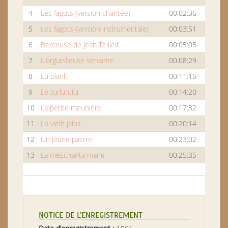
4
Les fagots (version chantée)
00:02:36
5
Les fagots (version instrumentale)
00:03:51
6
Berceuse de Jean Teilleit
00:05:05
7
L'orgueilleuse servante
00:08:29
8
Lu planh
00:11:15
9
Le turlututu
00:14:20
10
La petite meunière
00:17:32
11
Lo vielh jalos
00:20:14
12
Un jòune pastre
00:23:02
13
La meschanta maire
00:25:35
NOTICE DE L’ENREGISTREMENT