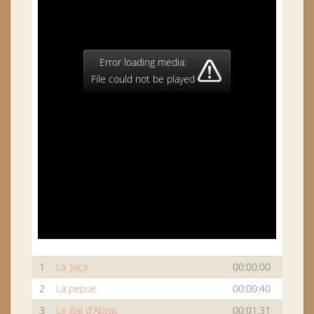
Error loading media:
File could not be played
1
La 'jaça
00:00:00
2
La pepue
00:00:40
3
Le Bal d'Abzac
00:01:31