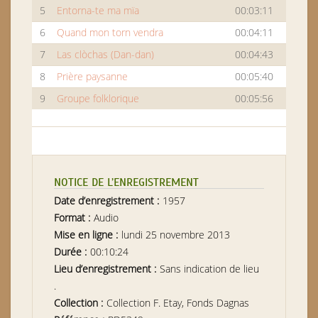
5
Entorna-te ma mïa
00:03:11
6
Quand mon torn vendra
00:04:11
7
Las clòchas (Dan-dan)
00:04:43
8
Prière paysanne
00:05:40
9
Groupe folklorique
00:05:56
NOTICE DE L’ENREGISTREMENT
Date d’enregistrement :
1957
Format :
Audio
Mise en ligne :
lundi 25 novembre 2013
Durée :
00:10:24
Lieu d’enregistrement :
Sans indication de lieu
.
Collection :
Collection F. Etay, Fonds Dagnas