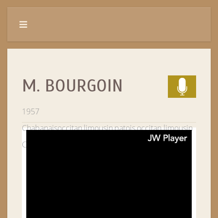
M. BOURGOIN
1957
Chabanais
occitan,limousin,patois,occitan limousin
Charente (16)