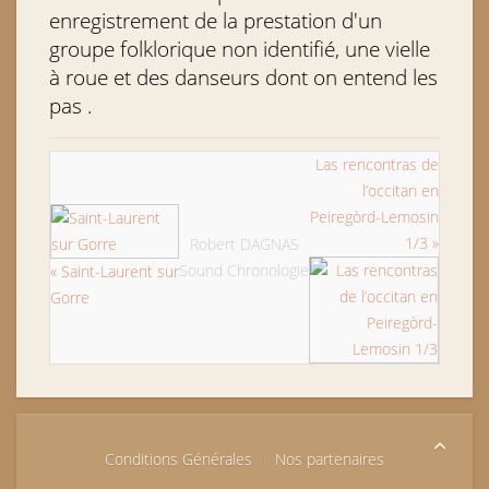
enregistrement de la prestation d'un
groupe folklorique non identifié, une vielle
à roue et des danseurs dont on entend les
pas .
Las rencontras de
l’occitan en
Peiregòrd-Lemosin
1/3 »
Robert DAGNAS
Sound Chronologie
« Saint-Laurent sur
Gorre
Conditions Générales
Nos partenaires