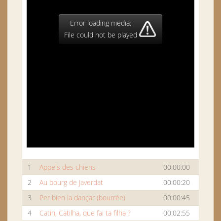
Error loading media:
File could not be played
1
Appels des chiens
00:00:00
2
Au bourg de Javerdat
00:00:20
3
Per bien la dançar (bourrée)
00:00:45
4
Catin, Catilha, que fai ta filha ?
00:02:55