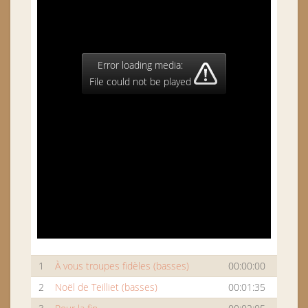
Error loading media:
File could not be played
1
À vous troupes fidèles (basses)
00:00:00
2
Noël de Teilliet (basses)
00:01:35