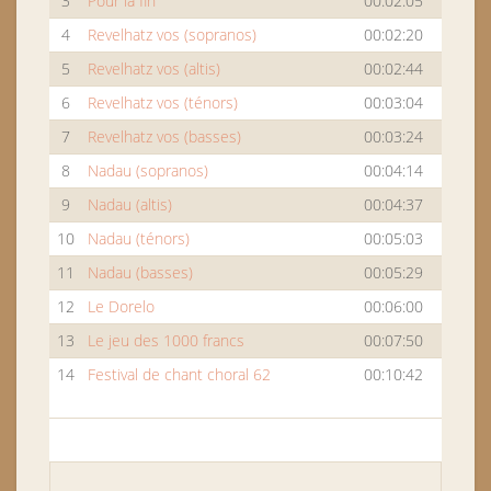
3
Pour la fin
00:02:05
4
Revelhatz vos (sopranos)
00:02:20
5
Revelhatz vos (altis)
00:02:44
6
Revelhatz vos (ténors)
00:03:04
7
Revelhatz vos (basses)
00:03:24
8
Nadau (sopranos)
00:04:14
9
Nadau (altis)
00:04:37
10
Nadau (ténors)
00:05:03
11
Nadau (basses)
00:05:29
12
Le Dorelo
00:06:00
13
Le jeu des 1000 francs
00:07:50
14
Festival de chant choral 62
00:10:42