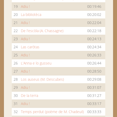
19
Adiu !
00:19:46
20
La bibliotèca
00:20:02
21
Adiu !
00:22:04
22
De l'escòla (A. Chassagne)
00:22:18
23
Adiu !
00:24:13
24
Las caròtas
00:24:34
25
Adiu !
00:26:33
26
L'Anna e lo gusseu
00:26:44
27
Adiu !
00:28:50
28
Los auseus (M. Descubes)
00:29:08
29
Adiu !
00:31:07
30
De la terra
00:31:27
31
Adiu !
00:33:17
32
Temps perdut (poème de M. Chadeuil)
00:33:33