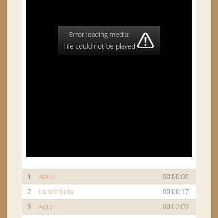
Error loading media:
File could not be played
1
Adiu !
00:00:00
2
La sechiera
00:00:17
3
Adiu !
00:02:02