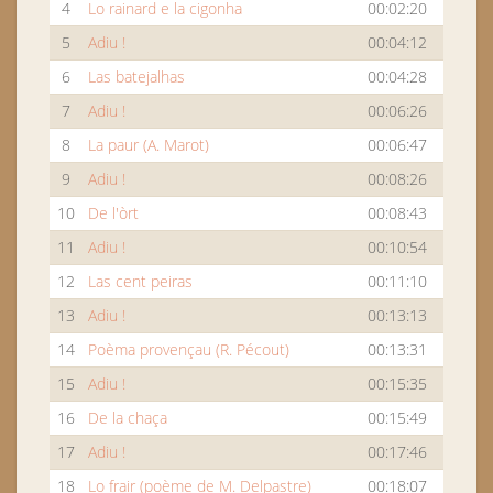
4
Lo rainard e la cigonha
00:02:20
5
Adiu !
00:04:12
6
Las batejalhas
00:04:28
7
Adiu !
00:06:26
8
La paur (A. Marot)
00:06:47
9
Adiu !
00:08:26
10
De l'òrt
00:08:43
11
Adiu !
00:10:54
12
Las cent peiras
00:11:10
13
Adiu !
00:13:13
14
Poèma provençau (R. Pécout)
00:13:31
15
Adiu !
00:15:35
16
De la chaça
00:15:49
17
Adiu !
00:17:46
18
Lo frair (poème de M. Delpastre)
00:18:07