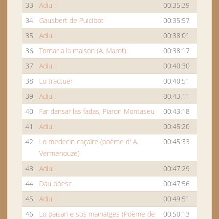
33
Adiu !
00:35:39
34
Gausbert de Puicibot
00:35:57
35
Adiu !
00:38:01
36
Tornar a la maison (A. Marot)
00:38:17
37
Adiu !
00:40:30
38
Lo tractuer
00:40:51
39
Adiu !
00:43:11
40
Far dansar las fadas, Piaron Montaseu
00:43:18
41
Adiu !
00:45:20
42
Lo medecin caçaïre (poème d' A.
00:45:33
Vermenouze)
43
Adiu !
00:47:29
44
Dau bòesc
00:47:56
45
Adiu !
00:49:51
46
Lo paisan e sos mainatges (Poème de
00:50:13