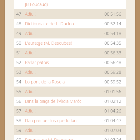
JB Foucaud)
47
Adiu !
00:51:56
48
Dictionnaire de L. Duclou
00:52:14
49
Adiu !
00:54:18
50
L'auratge (M. Descubes)
00:54:35
51
Adiu !
00:56:33
52
Parlar patois
00:56:48
53
Adiu !
00:59:28
54
Lo pont de la Rosela
00:59:52
55
Adiu !
01:01:56
56
Dins la biaça de l'Alicia Maròt
01:02:12
57
Adiu !
01:04:26
58
Dau pan per los que lo fan
01:04:47
59
Adiu !
01:07:04
60
Poemas de M. Delpastre
01:07:24