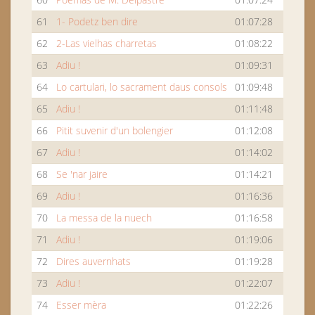
61
1- Podetz ben dire
01:07:28
62
2-Las vielhas charretas
01:08:22
63
Adiu !
01:09:31
64
Lo cartulari, lo sacrament daus consols
01:09:48
65
Adiu !
01:11:48
66
Pitit suvenir d'un bolengier
01:12:08
67
Adiu !
01:14:02
68
Se 'nar jaire
01:14:21
69
Adiu !
01:16:36
70
La messa de la nuech
01:16:58
71
Adiu !
01:19:06
72
Dires auvernhats
01:19:28
73
Adiu !
01:22:07
74
Esser mèra
01:22:26