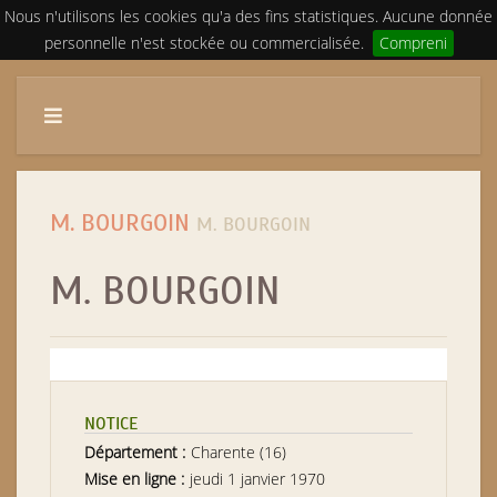
Nous n'utilisons les cookies qu'a des fins statistiques. Aucune donnée
personnelle n'est stockée ou commercialisée.
Compreni
M. BOURGOIN
M. BOURGOIN
M. BOURGOIN
NOTICE
Département :
Charente (16)
Mise en ligne :
jeudi 1 janvier 1970